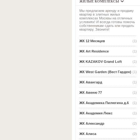
ЖИЛЫЕ КОМПЛЕКСЫ
Мы предлагаем аренду и продажу
квартир в элитных жилых
комплексах Москвы на отличных
условиях! И всегда готовы помочь
собственникам сдать или продать
квартиру. Звоните!
ЖК 12 Месяцев
(1)
ЖК Art Residence
(1)
ЖК KAZAKOV Grand Loft
(1)
ЖК West Garden (Вест Гарден)
(1)
ЖК Авангард
(1)
ЖК Авеню 77
(1)
ЖК Академика Пилюгина д.6
(1)
ЖК Академия Люкс
(1)
ЖК Александр
(2)
ЖК Алиса
(2)