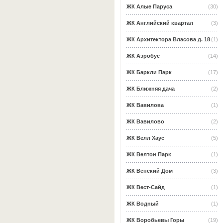
ЖК Алые Паруса
(30)
ЖК Английский квартал
(3)
ЖК Архитектора Власова д. 18
(1)
ЖК Аэробус
(14)
ЖК Баркли Парк
(17)
ЖК Ближняя дача
(2)
ЖК Вавилова
(1)
ЖК Вавилово
(2)
ЖК Велл Хаус
(5)
ЖК Велтон Парк
(1)
ЖК Венский Дом
(3)
ЖК Вест-Сайд
(1)
ЖК Водный
(1)
ЖК Воробьевы Горы
(19)