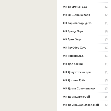
ЖК Времена Года
(2)
ЖК ВТБ Арена парк
(2)
ЖК Гарибальди д. 15
(1)
ЖК Гранд Парк
(6)
ЖК Грин Хаус
(3)
ЖК Груббер Хаус
(1)
ЖК Грюнвальд
(1)
ЖК Две башни
(1)
ЖК Депутатский дом
(1)
ЖК Долина Грёз
(5)
ЖК Дом в Сокольниках
(3)
ЖК Дом на Беговой
(16)
ЖК Дом на Давыдковской
(2)