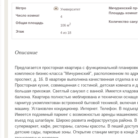
Метро
Мичуринский пр-к
Университет
Площадь комнат
Число комнат
4
Количество сану
Общая площадь
2
106 м
Этаж
4 из 18
Описание
Предлагается просторная квартира с функциональной планиров
комплексе бизнес-класса "Мичуринский", расположенном по адр
проспект, д. 16. В квартире выполнена качественная отделка в 
Просторная кухня, совмещенная с гостиной, детская комната и д
большая прихожая. Светлый санузел с ванной. Имеется кладова
балкона. Квартира полностью меблирована и технически оснаще
гарнитур укомплектован встроенной бытовой техникой, включая
машину. Установлен кондиционер. Интернет. Телефон. В подъез
Имеется подземный паркинг с возможностью аренды машиномес
въезд под шлагбаум. Широко развита инфраструктура района. 
супермаркет, кафе, рестораны, салоны красоты. В пешей доступ
детские сады, парковые зоны. Открытие станции метро в конце 2
транспортные развязки.