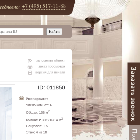
+7 (495) 517-11-88
едневно:
запомнить объект
заказ просмотра
версия для печати
ID: 011850
Университет
Число комнат: 4
2
Общая: 106 м
2
Комнаты: 30/8/16/14 м
Санузлов: 1.5
Этаж: 4 из 18