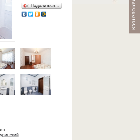
Поделиться…
ван
уринский