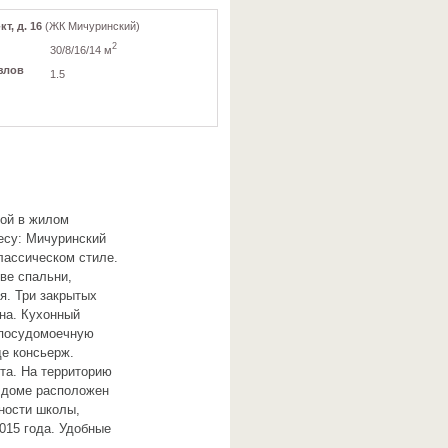
т, д. 16
(ЖК Мичуринский)
2
30/8/16/14 м
злов
1.5
кой в жилом
есу: Мичуринский
классическом стиле.
ве спальни,
я. Три закрытых
на. Кухонный
 посудомоечную
де консьерж.
та. На территорию
В доме расположен
ности школы,
015 года. Удобные