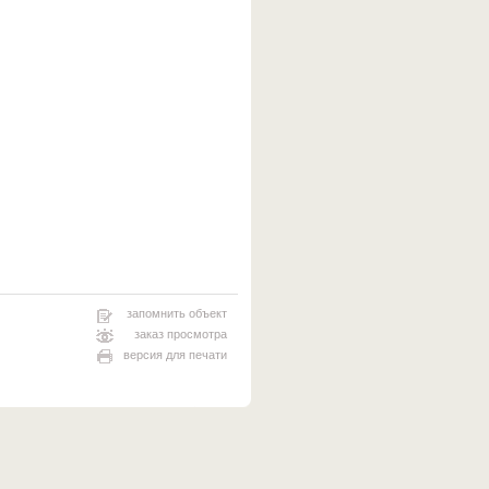
запомнить объект
заказ просмотра
версия для печати