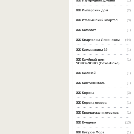
ЖК Изумрудная долина
(1)
ЖК Имперский дом
(2)
ЖК Итальянский квартал
(9)
ЖК Камелот
(1)
ЖК Квартал на Ленинском
(44)
ЖК Климашкина 19
(1)
ЖК Клубный дом
(1)
SOHO+NOHO (Сохо+Нохо)
ЖК Колизей
(1)
ЖК Континенталь
(1)
ЖК Корона
(3)
ЖК Корона севера
(1)
ЖК Крылатская панорама
(1)
ЖК Кунцево
(13)
ЖК Кутузов Форт
(1)