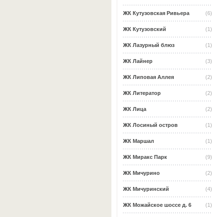
ЖК Кутузовская Ривьера
(6)
ЖК Кутузовский
(1)
ЖК Лазурный блюз
(1)
ЖК Лайнер
(3)
ЖК Липовая Аллея
(2)
ЖК Литератор
(2)
ЖК Лица
(2)
ЖК Лосиный остров
(1)
ЖК Маршал
(1)
ЖК Миракс Парк
(9)
ЖК Мичурино
(2)
ЖК Мичуринский
(4)
ЖК Можайское шоссе д. 6
(1)