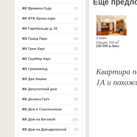
Ещё предл
ЖК Времена Года
(2)
ЖК ВТБ Арена парк
(2)
ЖК Гарибальди д. 15
(1)
3 комн.
ЖК Гранд Парк
(6)
2
Общая: 102 м
100 000 р./мес.
ЖК Грин Хаус
(3)
ЖК Груббер Хаус
(1)
Квартира п
ЖК Грюнвальд
(1)
1А и похож
ЖК Две башни
(1)
ЖК Депутатский дом
(1)
ЖК Долина Грёз
(5)
ЖК Дом в Сокольниках
(3)
ЖК Дом на Беговой
(16)
ЖК Дом на Давыдковской
(2)