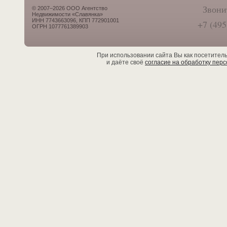
Звони
© 2007–2026 ООО Агентство
Недвижимости «Славянка»
ИНН 7743663096, КПП 772901001
+7 (495
ОГРН 1077761389903
При использовании сайта Вы как посетител
и даёте своё
согласие на обработку пер