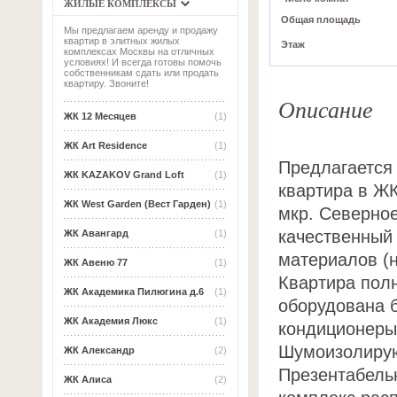
ЖИЛЫЕ КОМПЛЕКСЫ
Общая площадь
Мы предлагаем аренду и продажу
квартир в элитных жилых
Этаж
комплексах Москвы на отличных
условиях! И всегда готовы помочь
собственникам сдать или продать
квартиру. Звоните!
Описание
ЖК 12 Месяцев
(1)
ЖК Art Residence
(1)
Предлагается 
ЖК KAZAKOV Grand Loft
(1)
квартира в ЖК
ЖК West Garden (Вест Гарден)
(1)
мкр. Северное
качественный 
ЖК Авангард
(1)
материалов (н
ЖК Авеню 77
(1)
Квартира пол
ЖК Академика Пилюгина д.6
(1)
оборудована б
ЖК Академия Люкс
(1)
кондиционеры
Шумоизолирую
ЖК Александр
(2)
Презентабель
ЖК Алиса
(2)