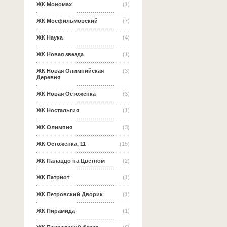
ЖК Мономах
(1)
ЖК Мосфильмовский
(7)
ЖК Наука
(4)
ЖК Новая звезда
(1)
ЖК Новая Олимпийская
(3)
Деревня
ЖК Новая Остоженка
(3)
ЖК Ностальгия
(1)
ЖК Олимпия
(3)
ЖК Остоженка, 11
(15)
ЖК Палаццо на Цветном
(2)
ЖК Патриот
(1)
ЖК Петровский Дворик
(1)
ЖК Пирамида
(1)