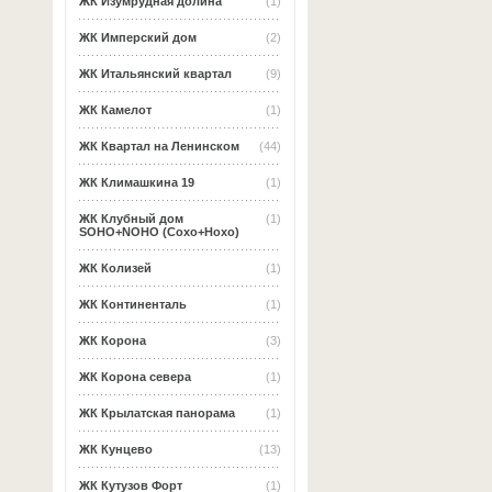
ЖК Изумрудная долина
(1)
ЖК Имперский дом
(2)
ЖК Итальянский квартал
(9)
ЖК Камелот
(1)
ЖК Квартал на Ленинском
(44)
ЖК Климашкина 19
(1)
ЖК Клубный дом
(1)
SOHO+NOHO (Сохо+Нохо)
ЖК Колизей
(1)
ЖК Континенталь
(1)
ЖК Корона
(3)
ЖК Корона севера
(1)
ЖК Крылатская панорама
(1)
ЖК Кунцево
(13)
ЖК Кутузов Форт
(1)