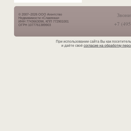
Звони
© 2007–2026 ООО Агентство
Недвижимости «Славянка»
ИНН 7743663096, КПП 772901001
+7 (495
ОГРН 1077761389903
При использовании сайта Вы как посетител
и даёте своё
согласие на обработку пер