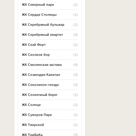
ЖК Северный парк
(1)
ЖК Сердце Столицы
(1)
ЖК Серебряный бульвар
(1)
ЖК Серебряный квартет
(4)
ЖК Скай Форт
(1)
ЖК Сколков бор
(1)
ЖК Смоленская застава
(4)
ЖК Созвездие Капитал
(3)
ЖК Соколиное гнездо
(3)
ЖК Солнечный берег
(1)
ЖК Солнце
(1)
ЖК Суворов Парк
(1)
ЖК Тверской
(1)
ЖК ТриБеКа
(3)