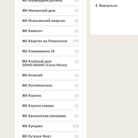
ЖК Изумрудная долина
(1)
Вернуться
ЖК Имперский дом
(2)
ЖК Итальянский квартал
(9)
ЖК Камелот
(1)
ЖК Квартал на Ленинском
(44)
ЖК Климашкина 19
(1)
ЖК Клубный дом
(1)
SOHO+NOHO (Сохо+Нохо)
ЖК Колизей
(1)
ЖК Континенталь
(1)
ЖК Корона
(3)
ЖК Корона севера
(1)
ЖК Крылатская панорама
(1)
ЖК Кунцево
(13)
ЖК Кутузов Форт
(1)