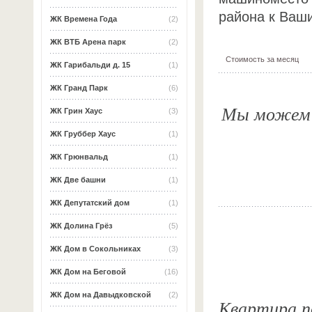
района к Ваш
ЖК Времена Года
(2)
ЖК ВТБ Арена парк
(2)
Стоимость за месяц
ЖК Гарибальди д. 15
(1)
ЖК Гранд Парк
(6)
Мы можем о
ЖК Грин Хаус
(3)
ЖК Груббер Хаус
(1)
ЖК Грюнвальд
(1)
ЖК Две башни
(1)
ЖК Депутатский дом
(1)
ЖК Долина Грёз
(5)
ЖК Дом в Сокольниках
(3)
ЖК Дом на Беговой
(16)
ЖК Дом на Давыдковской
(2)
Квартира по