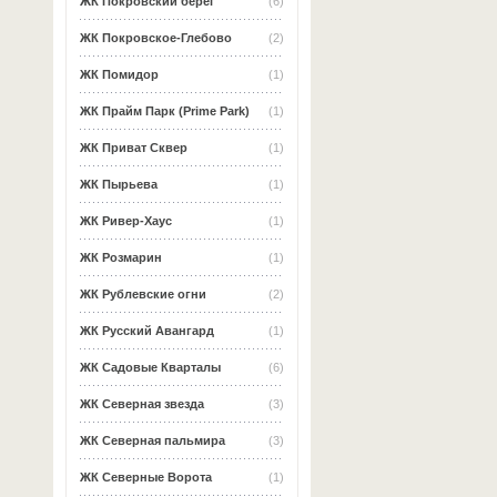
ЖК Покровский берег
(6)
ЖК Покровское-Глебово
(2)
ЖК Помидор
(1)
ЖК Прайм Парк (Prime Park)
(1)
ЖК Приват Сквер
(1)
ЖК Пырьева
(1)
ЖК Ривер-Хаус
(1)
ЖК Розмарин
(1)
ЖК Рублевские огни
(2)
ЖК Русский Авангард
(1)
ЖК Садовые Кварталы
(6)
ЖК Северная звезда
(3)
ЖК Северная пальмира
(3)
ЖК Северные Ворота
(1)