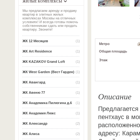
ЖИЛЫЕ КОМПЛЕКСЫ
Мы предлагаем аренду и продажу
квартир в элитных жилых
комплексах Москвы на отличных
условиях! И всегда готовы помочь
собственникам сдать или продать
квартиру. Звоните!
ЖК 12 Месяцев
(1)
Метро
Общая площадь
ЖК Art Residence
(1)
Этаж
ЖК KAZAKOV Grand Loft
(1)
ЖК West Garden (Вест Гарден)
(1)
ЖК Авангард
(1)
Описание
ЖК Авеню 77
(1)
ЖК Академика Пилюгина д.6
(1)
Предлагается
ЖК Академия Люкс
(1)
пентхаус в м
расположенно
ЖК Александр
(2)
адресу: Карам
ЖК Алиса
(2)