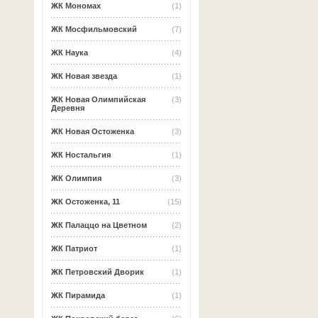
ЖК Мономах
(1)
ЖК Мосфильмовский
(7)
ЖК Наука
(4)
ЖК Новая звезда
(1)
ЖК Новая Олимпийская
(3)
Деревня
ЖК Новая Остоженка
(3)
ЖК Ностальгия
(1)
ЖК Олимпия
(3)
ЖК Остоженка, 11
(15)
ЖК Палаццо на Цветном
(2)
ЖК Патриот
(1)
ЖК Петровский Дворик
(1)
ЖК Пирамида
(1)