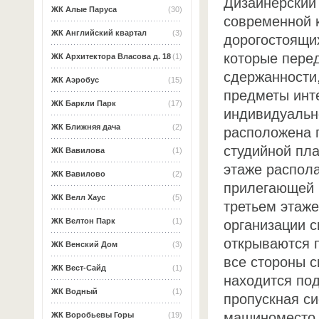
Дизайнерский
ЖК Алые Паруса
(30)
современной 
ЖК Английский квартал
(3)
дорогостоящи
которые пере
ЖК Архитектора Власова д. 18
(1)
сдержанности,
ЖК Аэробус
(15)
предметы инт
ЖК Баркли Парк
(17)
индивидуальн
ЖК Ближняя дача
(2)
расположена п
студийной пла
ЖК Вавилова
(1)
этаже распола
ЖК Вавилово
(2)
прилегающей 
ЖК Велл Хаус
(5)
третьем этаже
ЖК Велтон Парк
(1)
организации с
открываются 
ЖК Венский Дом
(3)
все стороны с
ЖК Вест-Сайд
(1)
находится под
ЖК Водный
(1)
пропускная си
машиноместо 
ЖК Воробьевы Горы
(19)