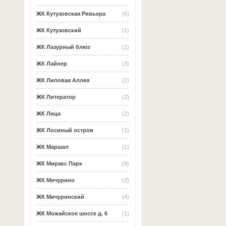
ЖК Кутузовская Ривьера
(6)
ЖК Кутузовский
(1)
ЖК Лазурный блюз
(1)
ЖК Лайнер
(3)
ЖК Липовая Аллея
(2)
ЖК Литератор
(2)
ЖК Лица
(2)
ЖК Лосиный остров
(1)
ЖК Маршал
(1)
ЖК Миракс Парк
(9)
ЖК Мичурино
(2)
ЖК Мичуринский
(4)
ЖК Можайское шоссе д. 6
(1)