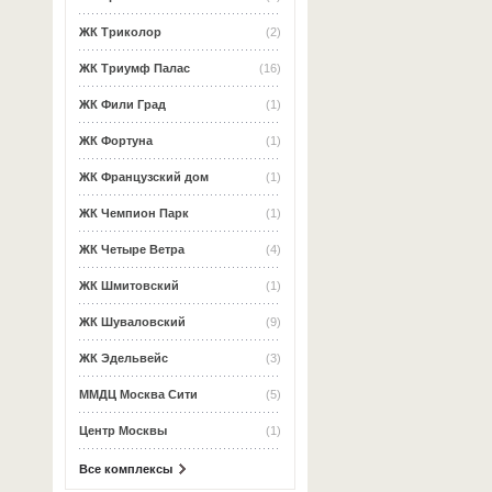
ЖК Триколор
(2)
ЖК Триумф Палас
(16)
ЖК Фили Град
(1)
ЖК Фортуна
(1)
ЖК Французский дом
(1)
ЖК Чемпион Парк
(1)
ЖК Четыре Ветра
(4)
ЖК Шмитовский
(1)
ЖК Шуваловский
(9)
ЖК Эдельвейс
(3)
ММДЦ Москва Сити
(5)
Центр Москвы
(1)
Все комплексы