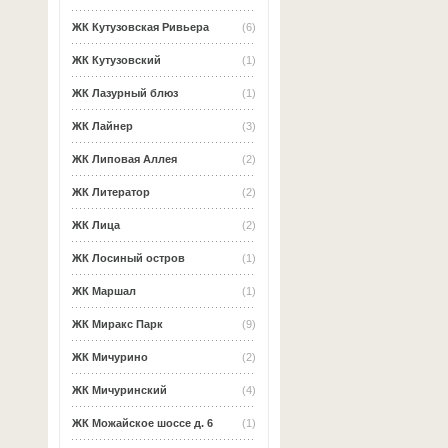
ЖК Кутузовская Ривьера
(6)
ЖК Кутузовский
(1)
ЖК Лазурный блюз
(1)
ЖК Лайнер
(3)
ЖК Липовая Аллея
(2)
ЖК Литератор
(2)
ЖК Лица
(2)
ЖК Лосиный остров
(1)
ЖК Маршал
(1)
ЖК Миракс Парк
(9)
ЖК Мичурино
(2)
ЖК Мичуринский
(4)
ЖК Можайское шоссе д. 6
(1)