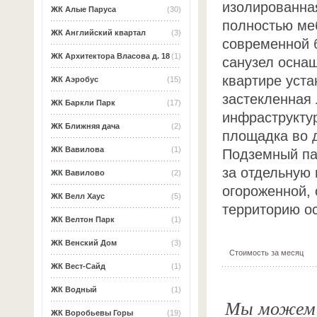
изолированна
ЖК Алые Паруса
(30)
полностью ме
ЖК Английский квартал
(3)
современной 
ЖК Архитектора Власова д. 18
(1)
санузел оснащ
квартире уст
ЖК Аэробус
(15)
застекленная 
ЖК Баркли Парк
(17)
инфраструктур
ЖК Ближняя дача
(2)
площадка во д
ЖК Вавилова
(1)
Подземный па
за отдельную
ЖК Вавилово
(2)
огороженной, 
ЖК Велл Хаус
(5)
территорию о
ЖК Велтон Парк
(1)
ЖК Венский Дом
(3)
Стоимость за месяц
ЖК Вест-Сайд
(1)
ЖК Водный
(1)
Мы можем о
ЖК Воробьевы Горы
(19)