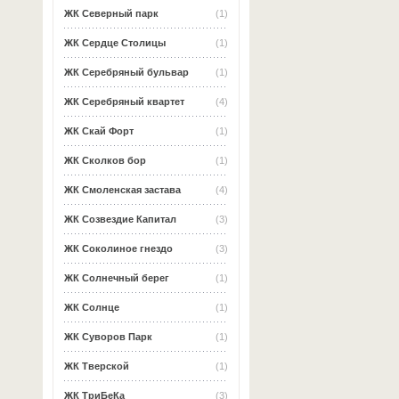
ЖК Северный парк
(1)
ЖК Сердце Столицы
(1)
ЖК Серебряный бульвар
(1)
ЖК Серебряный квартет
(4)
ЖК Скай Форт
(1)
ЖК Сколков бор
(1)
ЖК Смоленская застава
(4)
ЖК Созвездие Капитал
(3)
ЖК Соколиное гнездо
(3)
ЖК Солнечный берег
(1)
ЖК Солнце
(1)
ЖК Суворов Парк
(1)
ЖК Тверской
(1)
ЖК ТриБеКа
(3)