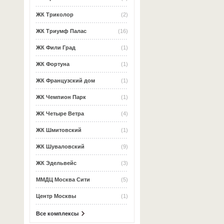
ЖК Триколор
(2)
ЖК Триумф Палас
(16)
ЖК Фили Град
(1)
ЖК Фортуна
(1)
ЖК Французский дом
(1)
ЖК Чемпион Парк
(1)
ЖК Четыре Ветра
(4)
ЖК Шмитовский
(1)
ЖК Шуваловский
(9)
ЖК Эдельвейс
(3)
ММДЦ Москва Сити
(5)
Центр Москвы
(1)
Все комплексы