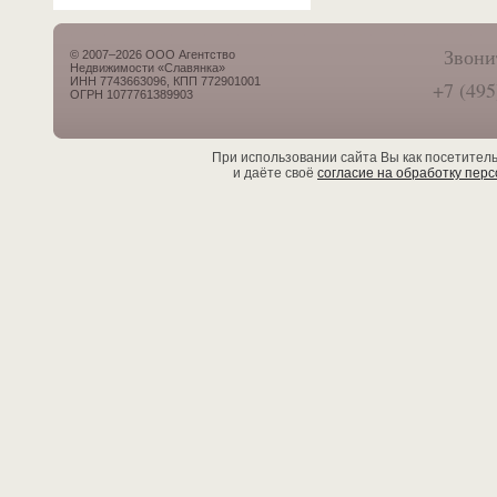
Звони
© 2007–2026 ООО Агентство
Недвижимости «Славянка»
ИНН 7743663096, КПП 772901001
+7 (495
ОГРН 1077761389903
При использовании сайта Вы как посетител
и даёте своё
согласие на обработку пер