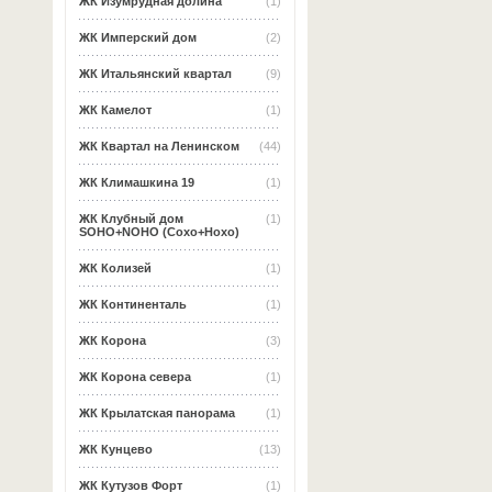
ЖК Изумрудная долина
(1)
ЖК Имперский дом
(2)
ЖК Итальянский квартал
(9)
ЖК Камелот
(1)
ЖК Квартал на Ленинском
(44)
ЖК Климашкина 19
(1)
ЖК Клубный дом
(1)
SOHO+NOHO (Сохо+Нохо)
ЖК Колизей
(1)
ЖК Континенталь
(1)
ЖК Корона
(3)
ЖК Корона севера
(1)
ЖК Крылатская панорама
(1)
ЖК Кунцево
(13)
ЖК Кутузов Форт
(1)