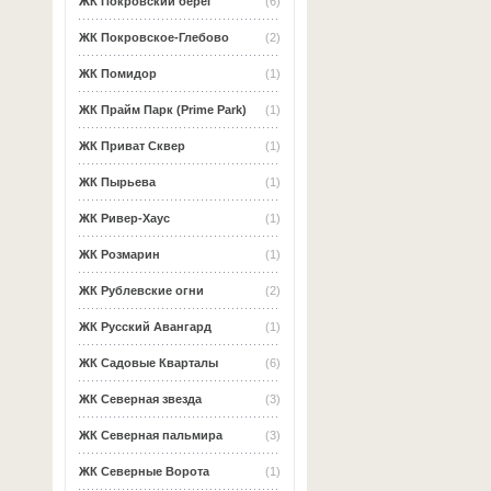
ЖК Покровский берег
(6)
ЖК Покровское-Глебово
(2)
ЖК Помидор
(1)
ЖК Прайм Парк (Prime Park)
(1)
ЖК Приват Сквер
(1)
ЖК Пырьева
(1)
ЖК Ривер-Хаус
(1)
ЖК Розмарин
(1)
ЖК Рублевские огни
(2)
ЖК Русский Авангард
(1)
ЖК Садовые Кварталы
(6)
ЖК Северная звезда
(3)
ЖК Северная пальмира
(3)
ЖК Северные Ворота
(1)