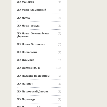
ЖК Мономах
(1)
ЖК Мосфильмовский
(7)
ЖК Наука
(4)
ЖК Новая звезда
(1)
ЖК Новая Олимпийская
(3)
Деревня
ЖК Новая Остоженка
(3)
ЖК Ностальгия
(1)
ЖК Олимпия
(3)
ЖК Остоженка, 11
(15)
ЖК Палаццо на Цветном
(2)
ЖК Патриот
(1)
ЖК Петровский Дворик
(1)
ЖК Пирамида
(1)