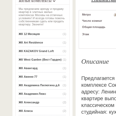
ЖИЛЫЕ КОМПЛЕКСЫ
Мы предлагаем аренду и продажу
квартир в элитных жилых
Метро
комплексах Москвы на отличных
условиях! И всегда готовы помочь
Число комнат
собственникам сдать или продать
квартиру. Звоните!
Общая площадь
ЖК 12 Месяцев
(1)
Этаж
ЖК Art Residence
(1)
ЖК KAZAKOV Grand Loft
(1)
Описание
ЖК West Garden (Вест Гарден)
(1)
ЖК Авангард
(1)
ЖК Авеню 77
(1)
Предлагается 
комплексе Со
ЖК Академика Пилюгина д.6
(1)
адресу: Ленинг
ЖК Академия Люкс
(1)
квартире вып
ЖК Александр
(2)
классическом 
студийная: ку
ЖК Алиса
(2)