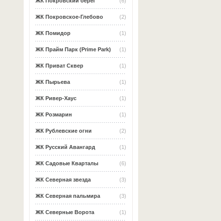
ЖК Покровский берег
(6)
ЖК Покровское-Глебово
(2)
ЖК Помидор
(1)
ЖК Прайм Парк (Prime Park)
(1)
ЖК Приват Сквер
(1)
ЖК Пырьева
(1)
ЖК Ривер-Хаус
(1)
ЖК Розмарин
(1)
ЖК Рублевские огни
(2)
ЖК Русский Авангард
(1)
ЖК Садовые Кварталы
(6)
ЖК Северная звезда
(3)
ЖК Северная пальмира
(3)
ЖК Северные Ворота
(1)