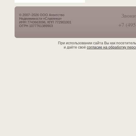
Звони
© 2007–2026 ООО Агентство
Недвижимости «Славянка»
ИНН 7743663096, КПП 772901001
+7 (495
ОГРН 1077761389903
При использовании сайта Вы как посетител
и даёте своё
согласие на обработку пер