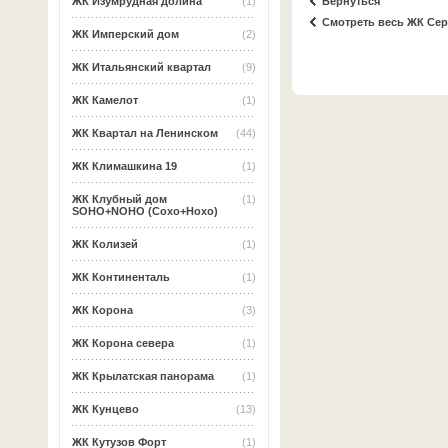
Вернуться
ЖК Изумрудная долина
(1)
Смотреть весь ЖК Сер
ЖК Имперский дом
(2)
ЖК Итальянский квартал
(9)
ЖК Камелот
(1)
ЖК Квартал на Ленинском
(44)
ЖК Климашкина 19
(1)
ЖК Клубный дом
(1)
SOHO+NOHO (Сохо+Нохо)
ЖК Колизей
(1)
ЖК Континенталь
(1)
ЖК Корона
(3)
ЖК Корона севера
(1)
ЖК Крылатская панорама
(1)
ЖК Кунцево
(13)
ЖК Кутузов Форт
(1)