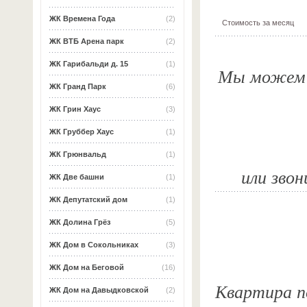
ЖК Времена Года
(2)
Стоимость за месяц
ЖК ВТБ Арена парк
(2)
ЖК Гарибальди д. 15
(1)
Мы можем о
ЖК Гранд Парк
(6)
ЖК Грин Хаус
(3)
ЖК Груббер Хаус
(1)
ЖК Грюнвальд
(1)
или звон
ЖК Две башни
(1)
ЖК Депутатский дом
(1)
ЖК Долина Грёз
(5)
ЖК Дом в Сокольниках
(3)
ЖК Дом на Беговой
(16)
Квартира п
ЖК Дом на Давыдковской
(2)