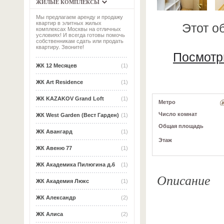
ЖИЛЫЕ КОМПЛЕКСЫ
Мы предлагаем аренду и продажу
квартир в элитных жилых
Этот о
комплексах Москвы на отличных
условиях! И всегда готовы помочь
собственникам сдать или продать
квартиру. Звоните!
Посмотр
ЖК 12 Месяцев
(1)
ЖК Art Residence
(1)
ЖК KAZAKOV Grand Loft
(1)
Метро
Число комнат
ЖК West Garden (Вест Гарден)
(1)
Общая площадь
ЖК Авангард
(1)
Этаж
ЖК Авеню 77
(1)
ЖК Академика Пилюгина д.6
(1)
Описание
ЖК Академия Люкс
(1)
ЖК Александр
(2)
ЖК Алиса
(2)