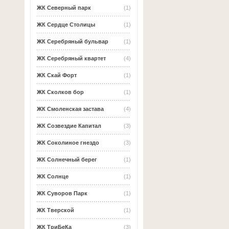
ЖК Северный парк
(1)
ЖК Сердце Столицы
(1)
ЖК Серебряный бульвар
(1)
ЖК Серебряный квартет
(4)
ЖК Скай Форт
(1)
ЖК Сколков бор
(1)
ЖК Смоленская застава
(4)
ЖК Созвездие Капитал
(3)
ЖК Соколиное гнездо
(3)
ЖК Солнечный берег
(1)
ЖК Солнце
(1)
ЖК Суворов Парк
(1)
ЖК Тверской
(1)
ЖК ТриБеКа
(3)