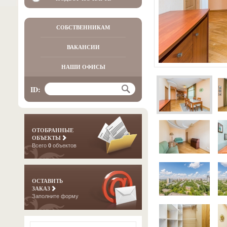
СОБСТВЕННИКАМ
ВАКАНСИИ
НАШИ ОФИСЫ
ID:
ОТОБРАННЫЕ
ОБЪЕКТЫ
Всего
0
объектов
ОСТАВИТЬ
ЗАКАЗ
Заполните форму