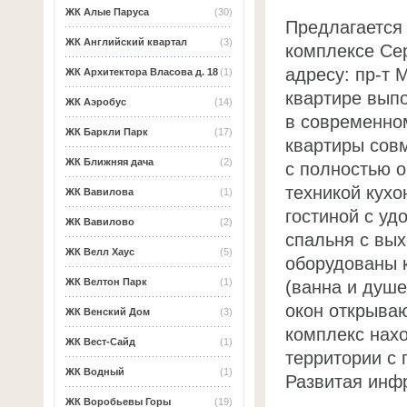
ЖК Алые Паруса
(30)
Предлагается 
ЖК Английский квартал
(3)
комплексе Се
адресу: пр-т 
ЖК Архитектора Власова д. 18
(1)
квартире вып
ЖК Аэробус
(14)
в современно
ЖК Баркли Парк
(17)
квартиры совм
ЖК Ближняя дача
(2)
с полностью 
техникой кухо
ЖК Вавилова
(1)
гостиной с уд
ЖК Вавилово
(2)
спальня с вы
ЖК Велл Хаус
(5)
оборудованы 
ЖК Велтон Парк
(1)
(ванна и душе
окон открыва
ЖК Венский Дом
(3)
комплекс нах
ЖК Вест-Сайд
(1)
территории с
ЖК Водный
(1)
Развитая инф
ЖК Воробьевы Горы
(19)