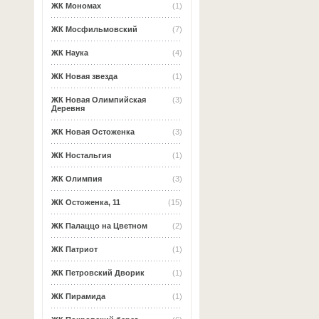
ЖК Мономах
(1)
ЖК Мосфильмовский
(7)
ЖК Наука
(4)
ЖК Новая звезда
(1)
ЖК Новая Олимпийская
(3)
Деревня
ЖК Новая Остоженка
(3)
ЖК Ностальгия
(1)
ЖК Олимпия
(3)
ЖК Остоженка, 11
(15)
ЖК Палаццо на Цветном
(2)
ЖК Патриот
(1)
ЖК Петровский Дворик
(1)
ЖК Пирамида
(1)