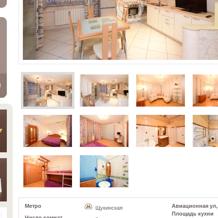
Метро
Авиационная ул, д
Щукинская
Площадь кухни
Число комнат