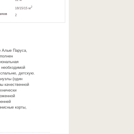
2
18/15/15 м
злов
2
е Алые Паруса,
ыполнен
циональная
й необходимой
 спальню, детскую.
анузлы (один
ны качественной
ехнически
роженной
ренней
ннисные корты,