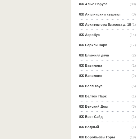
ЖК Алые Паруса
(30)
ЖК Английский квартал
(3)
ЖК Архитектора Власова д. 18
(1)
ЖК Аэробус
(14)
ЖК Баркли Парк
(17)
ЖК Ближняя дача
(2)
ЖК Вавилова
(1)
ЖК Вавилово
(2)
ЖК Велл Хаус
(5)
ЖК Велтон Парк
(1)
ЖК Венский Дом
(3)
ЖК Вест-Сайд
(1)
ЖК Водный
(1)
ЖК Воробьевы Горы
(19)