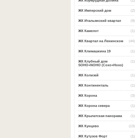
ЖК Изумрудная долина
(1)
ЖК Имперский дом
(2)
ЖК Итальянский квартал
(9)
ЖК Камелот
(1)
ЖК Квартал на Ленинском
(44)
ЖК Климашкина 19
(1)
ЖК Клубный дом
(1)
SOHO+NOHO (Сохо+Нохо)
ЖК Колизей
(1)
ЖК Континенталь
(1)
ЖК Корона
(3)
ЖК Корона севера
(1)
ЖК Крылатская панорама
(1)
ЖК Кунцево
(13)
ЖК Кутузов Форт
(1)