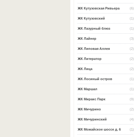
ЖК Кутузовская Ривьера
(6)
ЖК Кутузовский
(1)
ЖК Лазурный блюз
(1)
ЖК Лайнер
(3)
ЖК Липовая Аллея
(2)
ЖК Литератор
(2)
ЖК Лица
(2)
ЖК Лосиный остров
(1)
ЖК Маршал
(1)
ЖК Миракс Парк
(9)
ЖК Мичурино
(2)
ЖК Мичуринский
(4)
ЖК Можайское шоссе д. 6
(1)