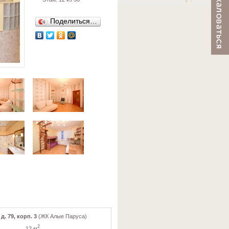
Поделиться…
. 79, корп. 3
(ЖК Алые Паруса)
2
12 м