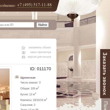
+7 (495) 517-11-88
едневно:
запомнить объект
заказ просмотра
версия для печати
ID: 011170
Щукинская
Число комнат: 3
2
Общая: 105 м
2
Кухня: 12 м
2
Комнаты: 18/15/15 м
Санузлов: 2
Этаж: 12 из 38