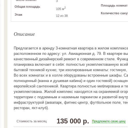
3
Площадь комнат
Общая площадь
2
105 м
Количество сану
Этаж
12 из 38
Описание
Предлагается в аренду 3-комнатная квартира в жилом комплекс
расположенном по адресу: ул. Авиационная д. 79. В квартире в
качественный дизайнерский ремонт в современном стиле. Функ
планировка включает в себя: полностью укомплектованную все
бытовой техникой кухню; три изолированные комнаты: гостиную,
Во всех комнатах и в холле оборудованы встроенные шкафы. С
полноценный (ванна и душевая кабина) и один гостевой) оснаще
европейской сантехникой. Квартира полностью меблирована и т
укомплектована. Жилой комплекс находится на охраняемой ого
территории с подземным и наземным паркингом и развитой внут
инфраструктурой (аквапарк, фитнес-центр, футбольное поле, те
ресторан, яхт-клуб).
135 000 р.
Стоимость за месяц
Предложите свою цену