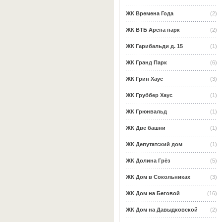
ЖК Времена Года
(2)
ЖК ВТБ Арена парк
(2)
ЖК Гарибальди д. 15
(1)
ЖК Гранд Парк
(6)
ЖК Грин Хаус
(3)
ЖК Груббер Хаус
(1)
ЖК Грюнвальд
(1)
ЖК Две башни
(1)
ЖК Депутатский дом
(1)
ЖК Долина Грёз
(5)
ЖК Дом в Сокольниках
(3)
ЖК Дом на Беговой
(16)
ЖК Дом на Давыдковской
(2)