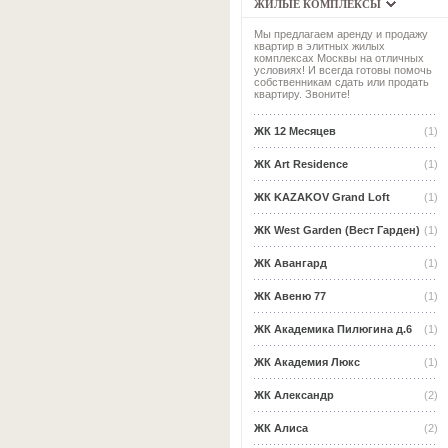
ЖИЛЫЕ КОМПЛЕКСЫ
Мы предлагаем аренду и продажу
квартир в элитных жилых
комплексах Москвы на отличных
условиях! И всегда готовы помочь
собственникам сдать или продать
квартиру. Звоните!
ЖК 12 Месяцев
(1)
ЖК Art Residence
(1)
ЖК KAZAKOV Grand Loft
(1)
ЖК West Garden (Вест Гарден)
(1)
ЖК Авангард
(1)
ЖК Авеню 77
(1)
ЖК Академика Пилюгина д.6
(1)
ЖК Академия Люкс
(1)
ЖК Александр
(2)
ЖК Алиса
(2)