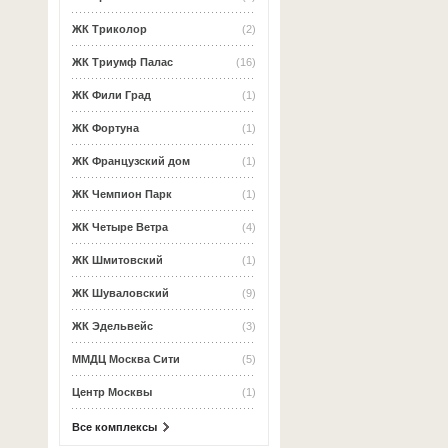
ЖК Триколор
(2)
ЖК Триумф Палас
(16)
ЖК Фили Град
(1)
ЖК Фортуна
(1)
ЖК Французский дом
(1)
ЖК Чемпион Парк
(1)
ЖК Четыре Ветра
(4)
ЖК Шмитовский
(1)
ЖК Шуваловский
(9)
ЖК Эдельвейс
(3)
ММДЦ Москва Сити
(5)
Центр Москвы
(1)
Все комплексы