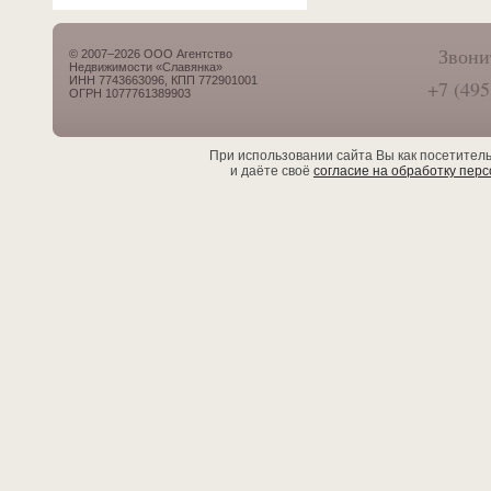
Звони
© 2007–2026 ООО Агентство
Недвижимости «Славянка»
ИНН 7743663096, КПП 772901001
+7 (495
ОГРН 1077761389903
При использовании сайта Вы как посетител
и даёте своё
согласие на обработку пер