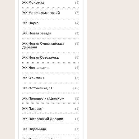
ЖК Мономах
(1)
ЖК Мосфильмовский
(7)
ЖК Наука
(4)
ЖК Новая звезда
(1)
ЖК Новая Олимпийская
(3)
Деревня
ЖК Новая Остоженка
(3)
ЖК Ностальгия
(1)
ЖК Олимпия
(3)
ЖК Остоженка, 11
(15)
ЖК Палаццо на Цветном
(2)
ЖК Патриот
(1)
ЖК Петровский Дворик
(1)
ЖК Пирамида
(1)