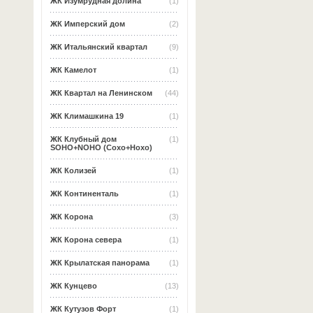
ЖК Изумрудная долина
(1)
ЖК Имперский дом
(2)
ЖК Итальянский квартал
(9)
ЖК Камелот
(1)
ЖК Квартал на Ленинском
(44)
ЖК Климашкина 19
(1)
ЖК Клубный дом
(1)
SOHO+NOHO (Сохо+Нохо)
ЖК Колизей
(1)
ЖК Континенталь
(1)
ЖК Корона
(3)
ЖК Корона севера
(1)
ЖК Крылатская панорама
(1)
ЖК Кунцево
(13)
ЖК Кутузов Форт
(1)