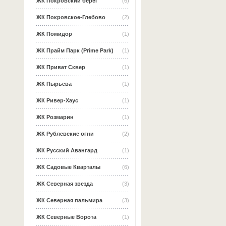
ЖК Покровский берег
(6)
ЖК Покровское-Глебово
(2)
ЖК Помидор
(1)
ЖК Прайм Парк (Prime Park)
(1)
ЖК Приват Сквер
(1)
ЖК Пырьева
(1)
ЖК Ривер-Хаус
(1)
ЖК Розмарин
(1)
ЖК Рублевские огни
(2)
ЖК Русский Авангард
(1)
ЖК Садовые Кварталы
(6)
ЖК Северная звезда
(3)
ЖК Северная пальмира
(3)
ЖК Северные Ворота
(1)