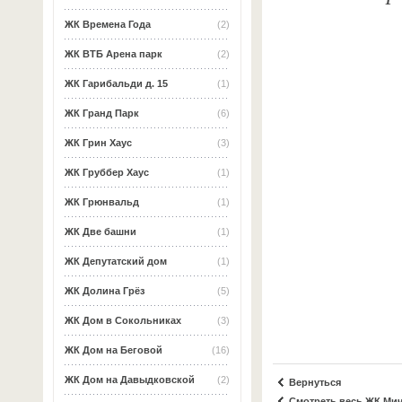
ЖК Времена Года
(2)
ЖК ВТБ Арена парк
(2)
ЖК Гарибальди д. 15
(1)
ЖК Гранд Парк
(6)
ЖК Грин Хаус
(3)
ЖК Груббер Хаус
(1)
ЖК Грюнвальд
(1)
ЖК Две башни
(1)
ЖК Депутатский дом
(1)
ЖК Долина Грёз
(5)
ЖК Дом в Сокольниках
(3)
ЖК Дом на Беговой
(16)
ЖК Дом на Давыдковской
(2)
Вернуться
Смотреть весь ЖК Ми