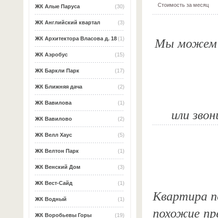
Стоимость за месяц
ЖК Алые Паруса
(30)
ЖК Английский квартал
(3)
Мы можем о
ЖК Архитектора Власова д. 18
(1)
ЖК Аэробус
(15)
ЖК Баркли Парк
(17)
ЖК Ближняя дача
(2)
ЖК Вавилова
(1)
или звон
ЖК Вавилово
(2)
ЖК Велл Хаус
(5)
ЖК Велтон Парк
(1)
ЖК Венский Дом
(3)
ЖК Вест-Сайд
(1)
Квартира по
ЖК Водный
(1)
похожие пр
ЖК Воробьевы Горы
(19)