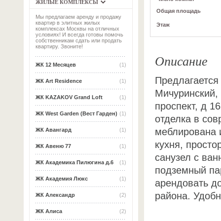
ЖИЛЫЕ КОМПЛЕКСЫ
Общая площадь
Мы предлагаем аренду и продажу
квартир в элитных жилых
Этаж
комплексах Москвы на отличных
условиях! И всегда готовы помочь
собственникам сдать или продать
квартиру. Звоните!
Описание
ЖК 12 Месяцев
(1)
Предлагается
ЖК Art Residence
(1)
Мичуринский,
ЖК KAZAKOV Grand Loft
(1)
проспект, д 1
ЖК West Garden (Вест Гарден)
(1)
отделка в со
меблирована 
ЖК Авангард
(1)
кухня, прост
ЖК Авеню 77
(1)
санузел с ван
ЖК Академика Пилюгина д.6
(1)
подземный па
ЖК Академия Люкс
(1)
арендовать д
района. Удобн
ЖК Александр
(2)
ЖК Алиса
(2)