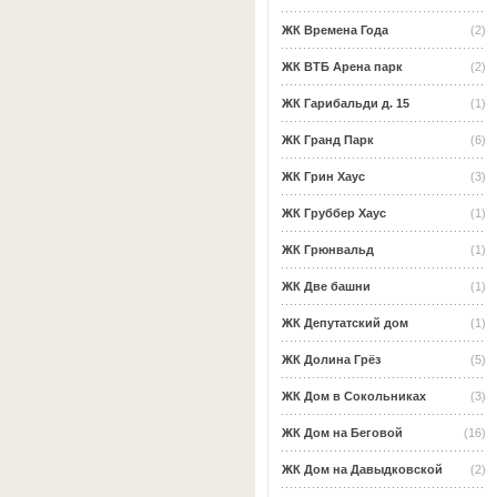
ЖК Времена Года
(2)
ЖК ВТБ Арена парк
(2)
ЖК Гарибальди д. 15
(1)
ЖК Гранд Парк
(6)
ЖК Грин Хаус
(3)
ЖК Груббер Хаус
(1)
ЖК Грюнвальд
(1)
ЖК Две башни
(1)
ЖК Депутатский дом
(1)
ЖК Долина Грёз
(5)
ЖК Дом в Сокольниках
(3)
ЖК Дом на Беговой
(16)
ЖК Дом на Давыдковской
(2)