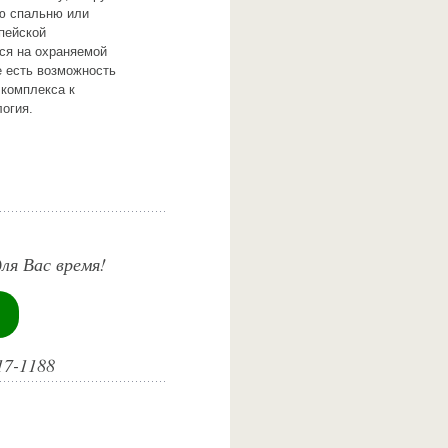
ую спальню или
пейской
ся на охраняемой
е есть возможность
 комплекса к
огия.
ля Вас время!
17-1188