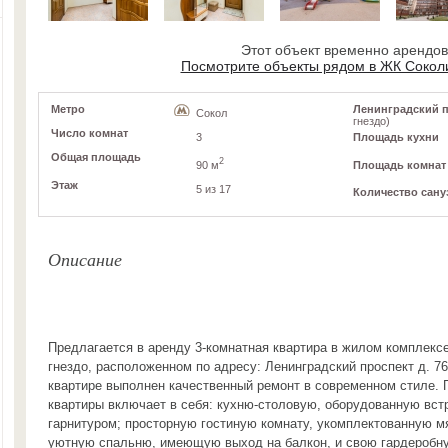
Этот объект временно арендо
Посмотрите объекты рядом в ЖК Сокол
Метро
Ленинградский пр-
Сокол
гнездо)
Число комнат
3
Площадь кухни
Общая площадь
2
90 м
Площадь комнат
Этаж
5 из 17
Количество сану
Описание
Предлагается в аренду 3-комнатная квартира в жилом комплекс
гнездо, расположенном по адресу: Ленинградский проспект д. 76,
квартире выполнен качественный ремонт в современном стиле. 
квартиры включает в себя: кухню-столовую, оборудованную вс
гарнитуром; просторную гостиную комнату, укомплектованную м
уютную спальню, имеющую выход на балкон, и свою гардеробну