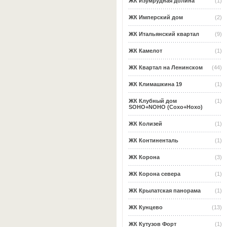
ЖК Изумрудная долина
(1)
ЖК Имперский дом
(2)
ЖК Итальянский квартал
(9)
ЖК Камелот
(1)
ЖК Квартал на Ленинском
(44)
ЖК Климашкина 19
(1)
ЖК Клубный дом
(1)
SOHO+NOHO (Сохо+Нохо)
ЖК Колизей
(1)
ЖК Континенталь
(1)
ЖК Корона
(3)
ЖК Корона севера
(1)
ЖК Крылатская панорама
(1)
ЖК Кунцево
(13)
ЖК Кутузов Форт
(1)