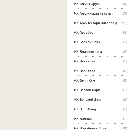
ЖК Алые Паруса
(30)
ЖК Английский квартал
(3)
ЖК Архитектора Власова д. 18
(1)
ЖК Аэробус
(14)
ЖК Баркли Парк
(17)
ЖК Ближняя дача
(2)
ЖК Вавилова
(1)
ЖК Вавилово
(2)
ЖК Велл Хаус
(5)
ЖК Велтон Парк
(1)
ЖК Венский Дом
(3)
ЖК Вест-Сайд
(1)
ЖК Водный
(1)
ЖК Воробьевы Горы
(19)