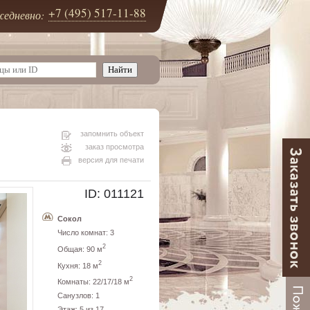
+7 (495) 517-11-88
едневно:
запомнить объект
заказ просмотра
версия для печати
ID: 011121
Сокол
Число комнат: 3
2
Общая: 90 м
2
Кухня: 18 м
2
Комнаты: 22/17/18 м
Санузлов: 1
Этаж: 5 из 17