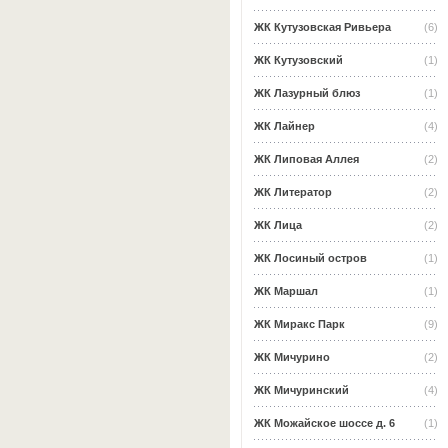
ЖК Кутузовская Ривьера
(6)
ЖК Кутузовский
(1)
ЖК Лазурный блюз
(1)
ЖК Лайнер
(4)
ЖК Липовая Аллея
(2)
ЖК Литератор
(2)
ЖК Лица
(2)
ЖК Лосиный остров
(1)
ЖК Маршал
(1)
ЖК Миракс Парк
(9)
ЖК Мичурино
(2)
ЖК Мичуринский
(4)
ЖК Можайское шоссе д. 6
(1)