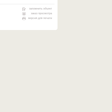
запомнить объект
заказ просмотра
версия для печати