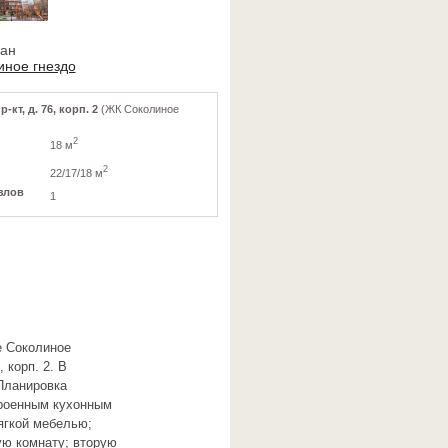
ван
иное гнездо
кт, д. 76, корп. 2
(ЖК Соколиное
2
18 м
2
22/17/18 м
злов
1
е Соколиное
 корп. 2. В
Планировка
троенным кухонным
ягкой мебелью;
ю комнату; вторую