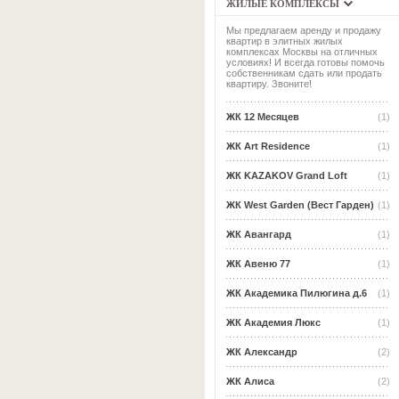
ЖИЛЫЕ КОМПЛЕКСЫ
Мы предлагаем аренду и продажу
квартир в элитных жилых
комплексах Москвы на отличных
условиях! И всегда готовы помочь
собственникам сдать или продать
квартиру. Звоните!
ЖК 12 Месяцев
(1)
ЖК Art Residence
(1)
ЖК KAZAKOV Grand Loft
(1)
ЖК West Garden (Вест Гарден)
(1)
ЖК Авангард
(1)
ЖК Авеню 77
(1)
ЖК Академика Пилюгина д.6
(1)
ЖК Академия Люкс
(1)
ЖК Александр
(2)
ЖК Алиса
(2)