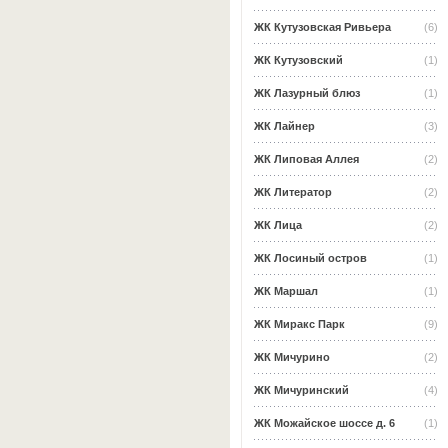
ЖК Кутузовская Ривьера
(6)
ЖК Кутузовский
(1)
ЖК Лазурный блюз
(1)
ЖК Лайнер
(3)
ЖК Липовая Аллея
(2)
ЖК Литератор
(2)
ЖК Лица
(2)
ЖК Лосиный остров
(1)
ЖК Маршал
(1)
ЖК Миракс Парк
(9)
ЖК Мичурино
(2)
ЖК Мичуринский
(4)
ЖК Можайское шоссе д. 6
(1)