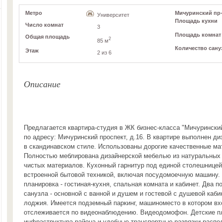
Метро
Мичуринский пр-к
Университет
Площадь кухни
Число комнат
3
Площадь комнат
Общая площадь
2
85 м
Количество сану
Этаж
2 из 6
Описание
Предлагается квартира-студия в ЖК бизнес-класса "Мичурински
по адресу: Мичуринский проспект, д.16. В квартире выполнен д
в скандинавском стиле. Использованы дорогие качественные ма
Полностью меблирована дизайнерской мебелью из натуральных 
чистых материалов. Кухонный гарнитур под единой столешнице
встроенной бытовой техникой, включая посудомоечную машину.
планировка - гостиная-кухня, спальная комната и кабинет. Два 
санузла - основной с ванной и душем и гостевой с душевой каби
лоджия. Имеется подземный паркинг, машиноместо в котором вх
отслеживается по видеонаблюдению. Видеодомофон. Детские п
инфраструктура района и удобные транспортные развязки распо