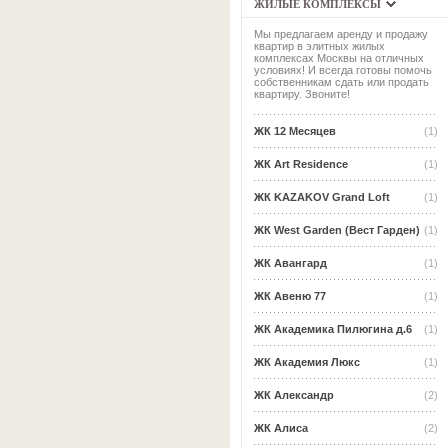
ЖИЛЫЕ КОМПЛЕКСЫ
Мы предлагаем аренду и продажу
квартир в элитных жилых
комплексах Москвы на отличных
условиях! И всегда готовы помочь
собственникам сдать или продать
квартиру. Звоните!
ЖК 12 Месяцев
(1)
ЖК Art Residence
(1)
ЖК KAZAKOV Grand Loft
(1)
ЖК West Garden (Вест Гарден)
(1)
ЖК Авангард
(1)
ЖК Авеню 77
(1)
ЖК Академика Пилюгина д.6
(1)
ЖК Академия Люкс
(1)
ЖК Александр
(2)
ЖК Алиса
(2)