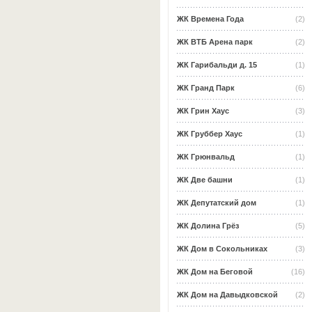
ЖК Времена Года
(2)
ЖК ВТБ Арена парк
(2)
ЖК Гарибальди д. 15
(1)
ЖК Гранд Парк
(6)
ЖК Грин Хаус
(3)
ЖК Груббер Хаус
(1)
ЖК Грюнвальд
(1)
ЖК Две башни
(1)
ЖК Депутатский дом
(1)
ЖК Долина Грёз
(5)
ЖК Дом в Сокольниках
(3)
ЖК Дом на Беговой
(16)
ЖК Дом на Давыдковской
(2)