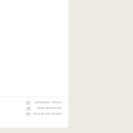
запомнить объект
заказ просмотра
версия для печати