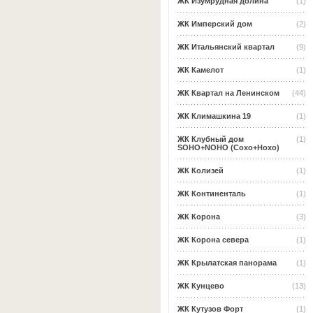
ЖК Изумрудная долина
(1)
ЖК Имперский дом
(2)
ЖК Итальянский квартал
(9)
ЖК Камелот
(1)
ЖК Квартал на Ленинском
(44)
ЖК Климашкина 19
(1)
ЖК Клубный дом
(1)
SOHO+NOHO (Сохо+Нохо)
ЖК Колизей
(1)
ЖК Континенталь
(1)
ЖК Корона
(3)
ЖК Корона севера
(1)
ЖК Крылатская панорама
(1)
ЖК Кунцево
(13)
ЖК Кутузов Форт
(1)