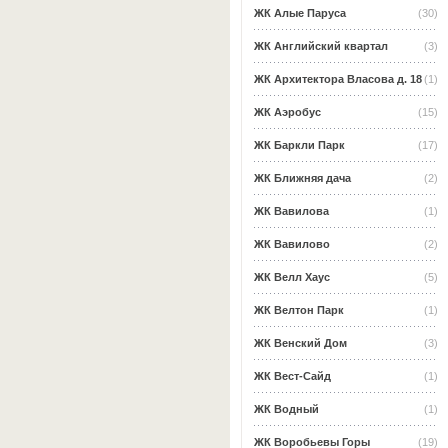
ЖК Алые Паруса
(30)
ЖК Английский квартал
(3)
ЖК Архитектора Власова д. 18
(1)
ЖК Аэробус
(15)
ЖК Баркли Парк
(17)
ЖК Ближняя дача
(2)
ЖК Вавилова
(1)
ЖК Вавилово
(2)
ЖК Велл Хаус
(5)
ЖК Велтон Парк
(1)
ЖК Венский Дом
(3)
ЖК Вест-Сайд
(1)
ЖК Водный
(1)
ЖК Воробьевы Горы
(19)