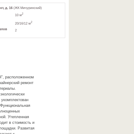
т, д. 16
(ЖК Мичуринский)
2
10 м
2
20/16/12 м
злов
2
й", расположенном
изайнерский ремонт
териалы.
экологически
й укомплектован
 Функциональная
полноценных
ной. Утепленная
одит в стоимость и
лощадки. Развитая
лагают к