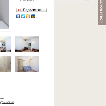
Поделиться…
ван
уринский