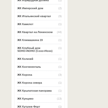
ЖК Изумрудная долина
(1)
ЖК Имперский дом
(2)
ЖК Итальянский квартал
(9)
ЖК Камелот
(1)
ЖК Квартал на Ленинском
(44)
ЖК Климашкина 19
(1)
ЖК Клубный дом
(1)
SOHO+NOHO (Сохо+Нохо)
ЖК Колизей
(1)
ЖК Континенталь
(1)
ЖК Корона
(3)
ЖК Корона севера
(1)
ЖК Крылатская панорама
(1)
ЖК Кунцево
(13)
ЖК Кутузов Форт
(1)