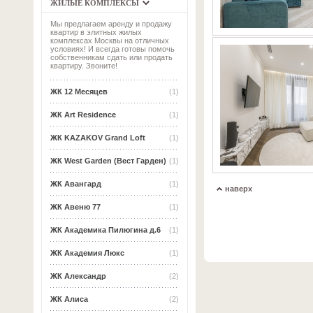
ЖИЛЫЕ КОМПЛЕКСЫ
Мы предлагаем аренду и продажу
квартир в элитных жилых
комплексах Москвы на отличных
условиях! И всегда готовы помочь
собственникам сдать или продать
квартиру. Звоните!
ЖК 12 Месяцев
(1)
ЖК Art Residence
(1)
ЖК KAZAKOV Grand Loft
(1)
ЖК West Garden (Вест Гарден)
(1)
ЖК Авангард
(1)
наверх
ЖК Авеню 77
(1)
ЖК Академика Пилюгина д.6
(1)
ЖК Академия Люкс
(1)
ЖК Александр
(2)
ЖК Алиса
(2)