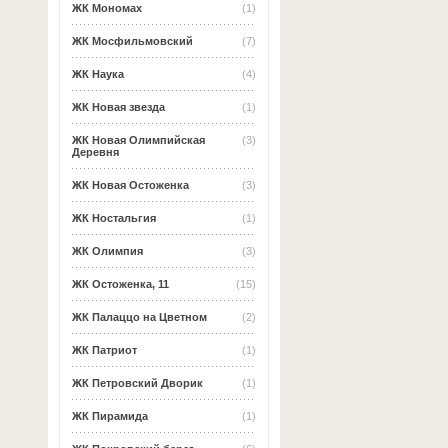
ЖК Мономах
(1)
ЖК Мосфильмовский
(7)
ЖК Наука
(4)
ЖК Новая звезда
(1)
ЖК Новая Олимпийская
(3)
Деревня
ЖК Новая Остоженка
(3)
ЖК Ностальгия
(1)
ЖК Олимпия
(3)
ЖК Остоженка, 11
(15)
ЖК Палаццо на Цветном
(2)
ЖК Патриот
(1)
ЖК Петровский Дворик
(1)
ЖК Пирамида
(1)