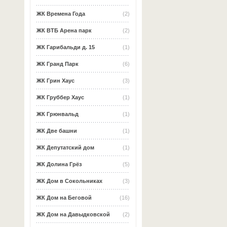
ЖК Времена Года
(2)
ЖК ВТБ Арена парк
(2)
ЖК Гарибальди д. 15
(1)
ЖК Гранд Парк
(6)
ЖК Грин Хаус
(3)
ЖК Груббер Хаус
(1)
ЖК Грюнвальд
(1)
ЖК Две башни
(1)
ЖК Депутатский дом
(1)
ЖК Долина Грёз
(5)
ЖК Дом в Сокольниках
(3)
ЖК Дом на Беговой
(16)
ЖК Дом на Давыдковской
(2)