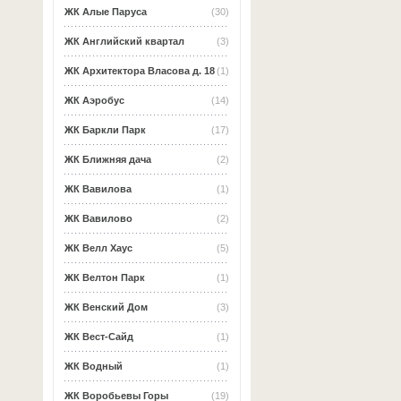
ЖК Алые Паруса
(30)
ЖК Английский квартал
(3)
ЖК Архитектора Власова д. 18
(1)
ЖК Аэробус
(14)
ЖК Баркли Парк
(17)
ЖК Ближняя дача
(2)
ЖК Вавилова
(1)
ЖК Вавилово
(2)
ЖК Велл Хаус
(5)
ЖК Велтон Парк
(1)
ЖК Венский Дом
(3)
ЖК Вест-Сайд
(1)
ЖК Водный
(1)
ЖК Воробьевы Горы
(19)