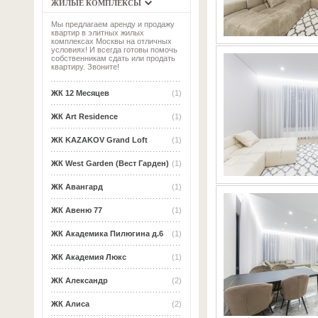
ЖИЛЫЕ КОМПЛЕКСЫ
Мы предлагаем аренду и продажу
квартир в элитных жилых
комплексах Москвы на отличных
условиях! И всегда готовы помочь
собственникам сдать или продать
квартиру. Звоните!
ЖК 12 Месяцев
(1)
ЖК Art Residence
(1)
ЖК KAZAKOV Grand Loft
(1)
ЖК West Garden (Вест Гарден)
(1)
ЖК Авангард
(1)
ЖК Авеню 77
(1)
ЖК Академика Пилюгина д.6
(1)
ЖК Академия Люкс
(1)
ЖК Александр
(2)
ЖК Алиса
(2)