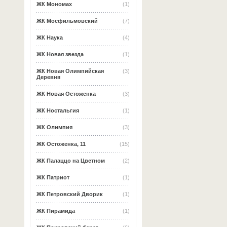
ЖК Мономах
(1)
ЖК Мосфильмовский
(7)
ЖК Наука
(4)
ЖК Новая звезда
(1)
ЖК Новая Олимпийская
(3)
Деревня
ЖК Новая Остоженка
(3)
ЖК Ностальгия
(1)
ЖК Олимпия
(3)
ЖК Остоженка, 11
(15)
ЖК Палаццо на Цветном
(2)
ЖК Патриот
(1)
ЖК Петровский Дворик
(1)
ЖК Пирамида
(1)