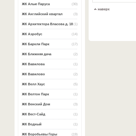
ЖК Алые Паруса
(30)
наверх
ЖК Английский квартал
(3)
ЖК Архитектора Власова д. 18
(1)
ЖК Аэробус
(14)
ЖК Баркли Парк
(17)
ЖК Ближняя дача
(2)
ЖК Вавилова
(1)
ЖК Вавилово
(2)
ЖК Велл Хаус
(5)
ЖК Велтон Парк
(1)
ЖК Венский Дом
(3)
ЖК Вест-Сайд
(1)
ЖК Водный
(1)
ЖК Воробьевы Горы
(19)