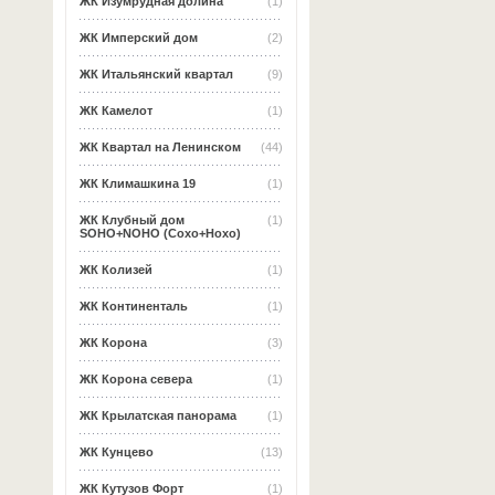
ЖК Изумрудная долина
(1)
ЖК Имперский дом
(2)
ЖК Итальянский квартал
(9)
ЖК Камелот
(1)
ЖК Квартал на Ленинском
(44)
ЖК Климашкина 19
(1)
ЖК Клубный дом
(1)
SOHO+NOHO (Сохо+Нохо)
ЖК Колизей
(1)
ЖК Континенталь
(1)
ЖК Корона
(3)
ЖК Корона севера
(1)
ЖК Крылатская панорама
(1)
ЖК Кунцево
(13)
ЖК Кутузов Форт
(1)