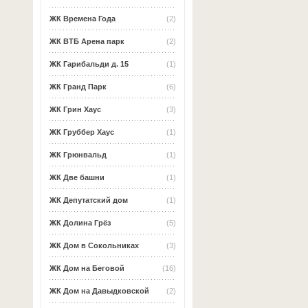
ЖК Времена Года
(2)
ЖК ВТБ Арена парк
(2)
ЖК Гарибальди д. 15
(1)
ЖК Гранд Парк
(6)
ЖК Грин Хаус
(3)
ЖК Груббер Хаус
(1)
ЖК Грюнвальд
(1)
ЖК Две башни
(1)
ЖК Депутатский дом
(1)
ЖК Долина Грёз
(5)
ЖК Дом в Сокольниках
(3)
ЖК Дом на Беговой
(16)
ЖК Дом на Давыдковской
(2)