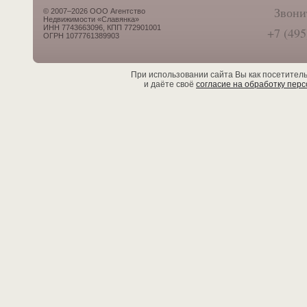
Звони
© 2007–2026 ООО Агентство
Недвижимости «Славянка»
ИНН 7743663096, КПП 772901001
+7 (495
ОГРН 1077761389903
При использовании сайта Вы как посетител
и даёте своё
согласие на обработку пер