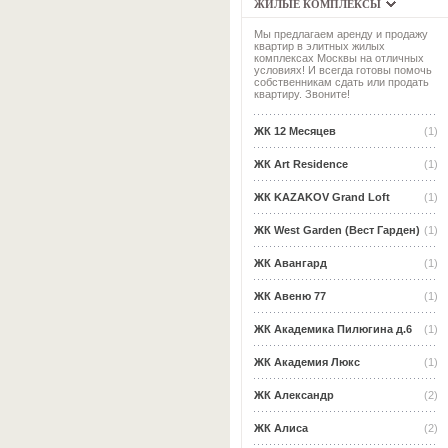
ЖИЛЫЕ КОМПЛЕКСЫ
Мы предлагаем аренду и продажу
квартир в элитных жилых
комплексах Москвы на отличных
условиях! И всегда готовы помочь
собственникам сдать или продать
квартиру. Звоните!
ЖК 12 Месяцев
(1)
ЖК Art Residence
(1)
ЖК KAZAKOV Grand Loft
(1)
ЖК West Garden (Вест Гарден)
(1)
ЖК Авангард
(1)
ЖК Авеню 77
(1)
ЖК Академика Пилюгина д.6
(1)
ЖК Академия Люкс
(1)
ЖК Александр
(2)
ЖК Алиса
(2)