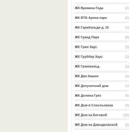
ЖК Времена Года
(2)
ЖК ВТБ Арена парк
(2)
ЖК Гарибальди д. 15
(1)
ЖК Гранд Парк
(6)
ЖК Грин Хаус
(3)
ЖК Груббер Хаус
(1)
ЖК Грюнвальд
(1)
ЖК Две башни
(1)
ЖК Депутатский дом
(1)
ЖК Долина Грёз
(5)
ЖК Дом в Сокольниках
(3)
ЖК Дом на Беговой
(16)
ЖК Дом на Давыдковской
(2)