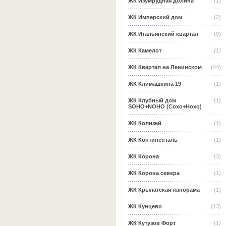
ЖК Изумрудная долина
(1)
ЖК Имперский дом
(2)
ЖК Итальянский квартал
(9)
ЖК Камелот
(1)
ЖК Квартал на Ленинском
(44)
ЖК Климашкина 19
(1)
ЖК Клубный дом
(1)
SOHO+NOHO (Сохо+Нохо)
ЖК Колизей
(1)
ЖК Континенталь
(1)
ЖК Корона
(3)
ЖК Корона севера
(1)
ЖК Крылатская панорама
(1)
ЖК Кунцево
(13)
ЖК Кутузов Форт
(1)