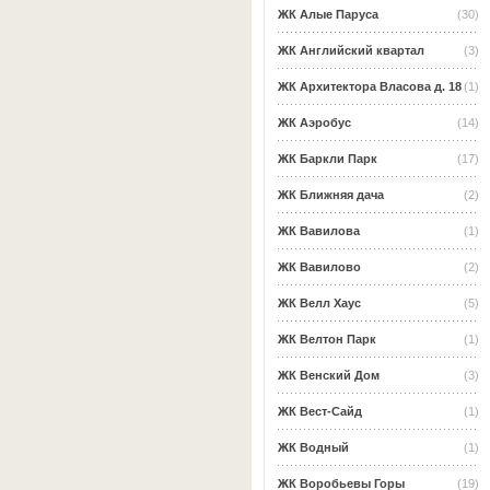
ЖК Алые Паруса
(30)
ЖК Английский квартал
(3)
ЖК Архитектора Власова д. 18
(1)
ЖК Аэробус
(14)
ЖК Баркли Парк
(17)
ЖК Ближняя дача
(2)
ЖК Вавилова
(1)
ЖК Вавилово
(2)
ЖК Велл Хаус
(5)
ЖК Велтон Парк
(1)
ЖК Венский Дом
(3)
ЖК Вест-Сайд
(1)
ЖК Водный
(1)
ЖК Воробьевы Горы
(19)