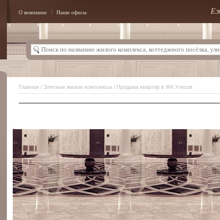
Еж
О компании
Наши офисы
Главная
/
Элитные жилые комплексы
/ Продажа квартир в ЖК Утесов