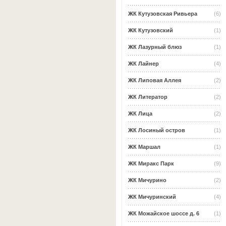
ЖК Кутузовская Ривьера
(6)
ЖК Кутузовский
(1)
ЖК Лазурный блюз
(1)
ЖК Лайнер
(4)
ЖК Липовая Аллея
(2)
ЖК Литератор
(2)
ЖК Лица
(2)
ЖК Лосиный остров
(1)
ЖК Маршал
(1)
ЖК Миракс Парк
(9)
ЖК Мичурино
(2)
ЖК Мичуринский
(4)
ЖК Можайское шоссе д. 6
(1)