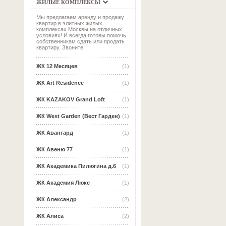
ЖИЛЫЕ КОМПЛЕКСЫ
Мы предлагаем аренду и продажу
квартир в элитных жилых
комплексах Москвы на отличных
условиях! И всегда готовы помочь
собственникам сдать или продать
квартиру. Звоните!
ЖК 12 Месяцев
(1)
ЖК Art Residence
(1)
ЖК KAZAKOV Grand Loft
(1)
ЖК West Garden (Вест Гарден)
(1)
ЖК Авангард
(1)
ЖК Авеню 77
(1)
ЖК Академика Пилюгина д.6
(1)
ЖК Академия Люкс
(1)
ЖК Александр
(2)
ЖК Алиса
(2)