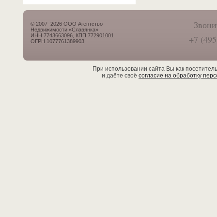
Звони
© 2007–2026 ООО Агентство
Недвижимости «Славянка»
ИНН 7743663096, КПП 772901001
+7 (495
ОГРН 1077761389903
При использовании сайта Вы как посетител
и даёте своё
согласие на обработку пер