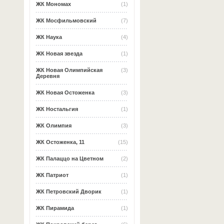
ЖК Мономах
(1)
ЖК Мосфильмовский
(7)
ЖК Наука
(4)
ЖК Новая звезда
(1)
ЖК Новая Олимпийская
(3)
Деревня
ЖК Новая Остоженка
(3)
ЖК Ностальгия
(1)
ЖК Олимпия
(3)
ЖК Остоженка, 11
(15)
ЖК Палаццо на Цветном
(2)
ЖК Патриот
(1)
ЖК Петровский Дворик
(1)
ЖК Пирамида
(1)