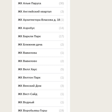
ЖК Алые Паруса
(30)
ЖК Английский квартал
(3)
ЖК Архитектора Власова д. 18
(1)
ЖК Аэробус
(14)
ЖК Баркли Парк
(17)
ЖК Ближняя дача
(2)
ЖК Вавилова
(1)
ЖК Вавилово
(2)
ЖК Велл Хаус
(5)
ЖК Велтон Парк
(1)
ЖК Венский Дом
(3)
ЖК Вест-Сайд
(1)
ЖК Водный
(1)
ЖК Воробьевы Горы
(19)