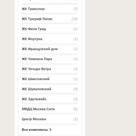
ЖК Триколор
(2)
ЖК Триумф Палас
(16)
ЖК Фили Град
(1)
ЖК Фортуна
(1)
ЖК Французский дом
(1)
ЖК Чемпион Парк
(1)
ЖК Четыре Ветра
(4)
ЖК Шмитовский
(1)
ЖК Шуваловский
(9)
ЖК Эдельвейс
(3)
ММДЦ Москва Сити
(5)
Центр Москвы
(1)
Все комплексы