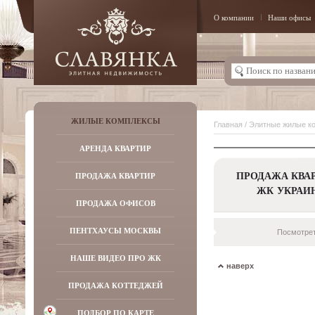
О компании
Наши офисы
ЖИЛЫЕ КОМПЛЕКСЫ
Главная
/
Элитные жилые к
АРЕНДА КВАРТИР
ПРОДАЖА КВАР
ПРОДАЖА КВАРТИР
ЖК УКРАИ
ПРОДАЖА ОФИСОВ
ПЕНТХАУСЫ МОСКВЫ
Посмотрет
НАШЕ ВИДЕО ПРО ЖК
наверх
ПРОДАЖА КОТТЕДЖЕЙ
ПОДБОР ПО КАРТЕ