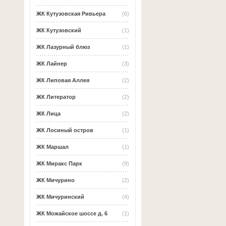
ЖК Кутузовская Ривьера
(6)
ЖК Кутузовский
(1)
ЖК Лазурный блюз
(1)
ЖК Лайнер
(3)
ЖК Липовая Аллея
(2)
ЖК Литератор
(2)
ЖК Лица
(2)
ЖК Лосиный остров
(1)
ЖК Маршал
(1)
ЖК Миракс Парк
(9)
ЖК Мичурино
(2)
ЖК Мичуринский
(4)
ЖК Можайское шоссе д. 6
(1)