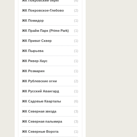
ЖК Покровский берег
(6)
ЖК Покровское-Глебово
(2)
ЖК Помидор
(1)
ЖК Прайм Парк (Prime Park)
(1)
ЖК Приват Сквер
(1)
ЖК Пырьева
(1)
ЖК Ривер-Хаус
(1)
ЖК Розмарин
(1)
ЖК Рублевские огни
(2)
ЖК Русский Авангард
(1)
ЖК Садовые Кварталы
(6)
ЖК Северная звезда
(3)
ЖК Северная пальмира
(3)
ЖК Северные Ворота
(1)