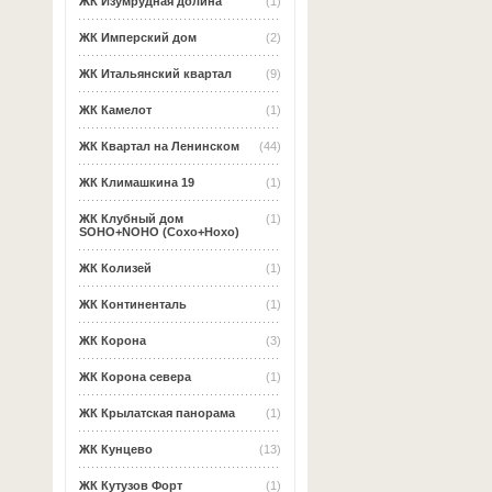
ЖК Изумрудная долина
(1)
ЖК Имперский дом
(2)
ЖК Итальянский квартал
(9)
ЖК Камелот
(1)
ЖК Квартал на Ленинском
(44)
ЖК Климашкина 19
(1)
ЖК Клубный дом
(1)
SOHO+NOHO (Сохо+Нохо)
ЖК Колизей
(1)
ЖК Континенталь
(1)
ЖК Корона
(3)
ЖК Корона севера
(1)
ЖК Крылатская панорама
(1)
ЖК Кунцево
(13)
ЖК Кутузов Форт
(1)