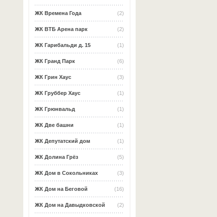
ЖК Времена Года
(2)
ЖК ВТБ Арена парк
(2)
ЖК Гарибальди д. 15
(1)
ЖК Гранд Парк
(6)
ЖК Грин Хаус
(3)
ЖК Груббер Хаус
(1)
ЖК Грюнвальд
(1)
ЖК Две башни
(1)
ЖК Депутатский дом
(1)
ЖК Долина Грёз
(5)
ЖК Дом в Сокольниках
(3)
ЖК Дом на Беговой
(16)
ЖК Дом на Давыдковской
(2)