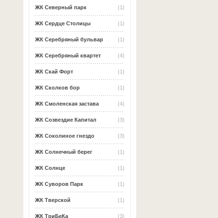
ЖК Северный парк
(1)
ЖК Сердце Столицы
(1)
ЖК Серебряный бульвар
(1)
ЖК Серебряный квартет
(4)
ЖК Скай Форт
(1)
ЖК Сколков бор
(1)
ЖК Смоленская застава
(4)
ЖК Созвездие Капитал
(3)
ЖК Соколиное гнездо
(3)
ЖК Солнечный берег
(1)
ЖК Солнце
(1)
ЖК Суворов Парк
(1)
ЖК Тверской
(1)
ЖК ТриБеКа
(3)