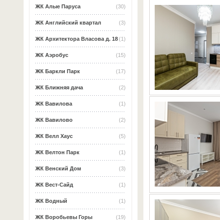
ЖК Алые Паруса
(30)
ЖК Английский квартал
(3)
ЖК Архитектора Власова д. 18
(1)
ЖК Аэробус
(15)
ЖК Баркли Парк
(17)
ЖК Ближняя дача
(2)
ЖК Вавилова
(1)
ЖК Вавилово
(2)
ЖК Велл Хаус
(5)
ЖК Велтон Парк
(1)
ЖК Венский Дом
(3)
ЖК Вест-Сайд
(1)
ЖК Водный
(1)
ЖК Воробьевы Горы
(19)