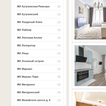
ЖК Кутузовская Ривьера
(6)
ЖК Кутузовский
(1)
ЖК Лазурный блюз
(1)
ЖК Лайнер
(3)
ЖК Липовая Аллея
(2)
ЖК Литератор
(2)
ЖК Лица
(2)
ЖК Лосиный остров
(1)
ЖК Маршал
(1)
ЖК Миракс Парк
(9)
ЖК Мичурино
(2)
ЖК Мичуринский
(4)
ЖК Можайское шоссе д. 6
(1)