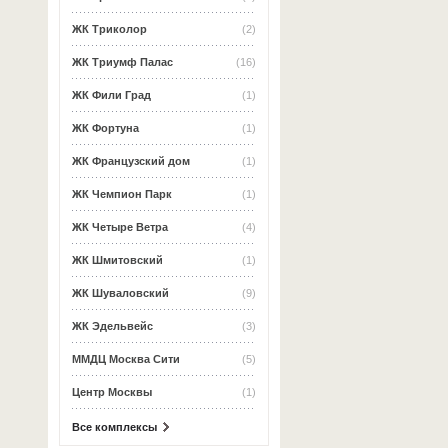
ЖК Триколор
(2)
ЖК Триумф Палас
(16)
ЖК Фили Град
(1)
ЖК Фортуна
(1)
ЖК Французский дом
(1)
ЖК Чемпион Парк
(1)
ЖК Четыре Ветра
(4)
ЖК Шмитовский
(1)
ЖК Шуваловский
(9)
ЖК Эдельвейс
(3)
ММДЦ Москва Сити
(5)
Центр Москвы
(1)
Все комплексы