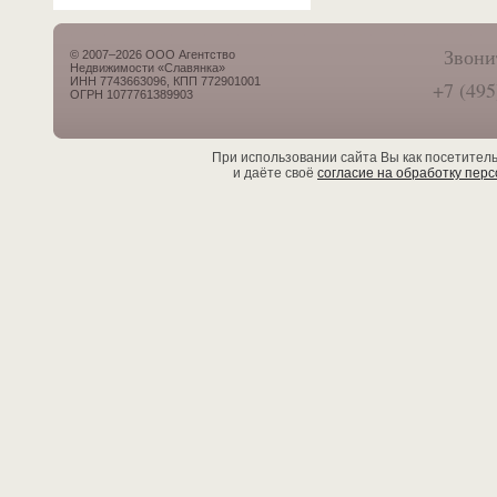
Звони
© 2007–2026 ООО Агентство
Недвижимости «Славянка»
ИНН 7743663096, КПП 772901001
+7 (495
ОГРН 1077761389903
При использовании сайта Вы как посетител
и даёте своё
согласие на обработку пер