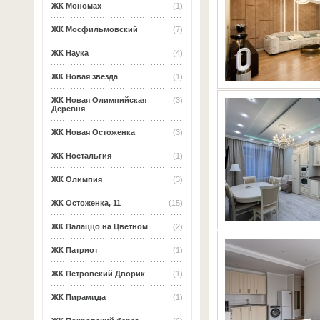
ЖК Мономах
(1)
ЖК Мосфильмовский
(7)
ЖК Наука
(4)
ЖК Новая звезда
(1)
ЖК Новая Олимпийская
(3)
Деревня
ЖК Новая Остоженка
(3)
ЖК Ностальгия
(1)
ЖК Олимпия
(3)
ЖК Остоженка, 11
(15)
ЖК Палаццо на Цветном
(2)
ЖК Патриот
(1)
ЖК Петровский Дворик
(1)
ЖК Пирамида
(1)