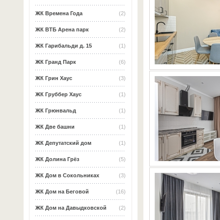
ЖК Времена Года
(2)
ЖК ВТБ Арена парк
(2)
ЖК Гарибальди д. 15
(1)
ЖК Гранд Парк
(6)
ЖК Грин Хаус
(3)
ЖК Груббер Хаус
(1)
ЖК Грюнвальд
(1)
ЖК Две башни
(1)
ЖК Депутатский дом
(1)
ЖК Долина Грёз
(5)
ЖК Дом в Сокольниках
(3)
ЖК Дом на Беговой
(16)
ЖК Дом на Давыдковской
(2)