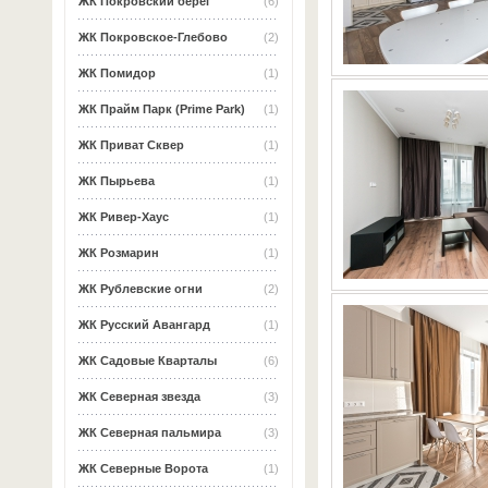
ЖК Покровский берег
(6)
ЖК Покровское-Глебово
(2)
ЖК Помидор
(1)
ЖК Прайм Парк (Prime Park)
(1)
ЖК Приват Сквер
(1)
ЖК Пырьева
(1)
ЖК Ривер-Хаус
(1)
ЖК Розмарин
(1)
ЖК Рублевские огни
(2)
ЖК Русский Авангард
(1)
ЖК Садовые Кварталы
(6)
ЖК Северная звезда
(3)
ЖК Северная пальмира
(3)
ЖК Северные Ворота
(1)