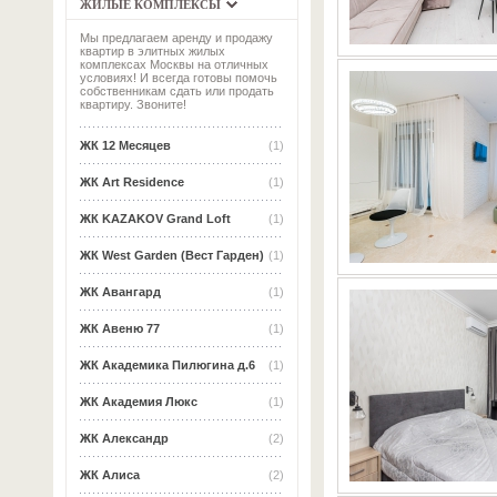
ЖИЛЫЕ КОМПЛЕКСЫ
Мы предлагаем аренду и продажу
квартир в элитных жилых
комплексах Москвы на отличных
условиях! И всегда готовы помочь
собственникам сдать или продать
квартиру. Звоните!
ЖК 12 Месяцев
(1)
ЖК Art Residence
(1)
ЖК KAZAKOV Grand Loft
(1)
ЖК West Garden (Вест Гарден)
(1)
ЖК Авангард
(1)
ЖК Авеню 77
(1)
ЖК Академика Пилюгина д.6
(1)
ЖК Академия Люкс
(1)
ЖК Александр
(2)
ЖК Алиса
(2)