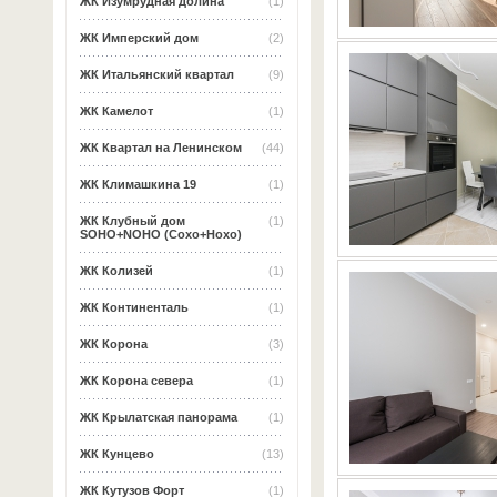
ЖК Изумрудная долина
(1)
ЖК Имперский дом
(2)
ЖК Итальянский квартал
(9)
ЖК Камелот
(1)
ЖК Квартал на Ленинском
(44)
ЖК Климашкина 19
(1)
ЖК Клубный дом
(1)
SOHO+NOHO (Сохо+Нохо)
ЖК Колизей
(1)
ЖК Континенталь
(1)
ЖК Корона
(3)
ЖК Корона севера
(1)
ЖК Крылатская панорама
(1)
ЖК Кунцево
(13)
ЖК Кутузов Форт
(1)