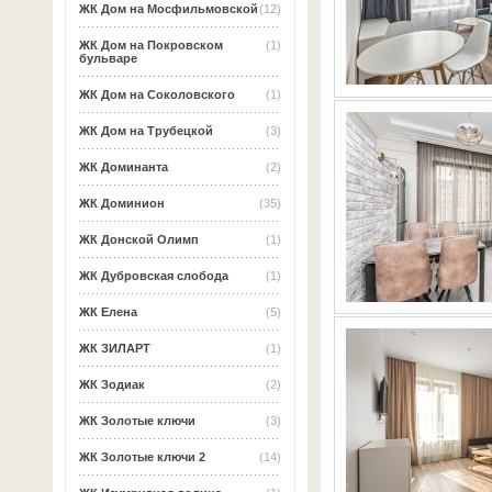
ЖК Дом на Мосфильмовской
(12)
ЖК Дом на Покровском
(1)
бульваре
ЖК Дом на Соколовского
(1)
ЖК Дом на Трубецкой
(3)
ЖК Доминанта
(2)
ЖК Доминион
(35)
ЖК Донской Олимп
(1)
ЖК Дубровская слобода
(1)
ЖК Елена
(5)
ЖК ЗИЛАРТ
(1)
ЖК Зодиак
(2)
ЖК Золотые ключи
(3)
ЖК Золотые ключи 2
(14)