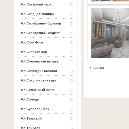
ЖК Северный парк
(1)
ЖК Сердце Столицы
(1)
ЖК Серебряный бульвар
(1)
ЖК Серебряный квартет
(4)
ЖК Скай Форт
(1)
ЖК Сколков бор
(1)
ЖК Смоленская застава
(4)
наверх
ЖК Созвездие Капитал
(3)
ЖК Соколиное гнездо
(3)
ЖК Солнечный берег
(1)
ЖК Солнце
(1)
ЖК Суворов Парк
(1)
ЖК Тверской
(1)
ЖК ТриБеКа
(3)