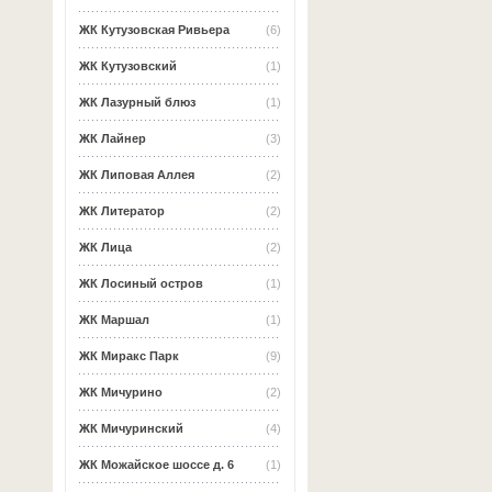
ЖК Кутузовская Ривьера
(6)
ЖК Кутузовский
(1)
ЖК Лазурный блюз
(1)
ЖК Лайнер
(3)
ЖК Липовая Аллея
(2)
ЖК Литератор
(2)
ЖК Лица
(2)
ЖК Лосиный остров
(1)
ЖК Маршал
(1)
ЖК Миракс Парк
(9)
ЖК Мичурино
(2)
ЖК Мичуринский
(4)
ЖК Можайское шоссе д. 6
(1)