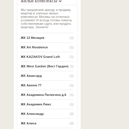
ЖИЛЫЕ КОМПЛЕКСЫ
Мы предлагаем аренду и продажу
квартир в элитных жилых
комплексах Москвы на отличных
условиях! И всегда готовы помочь
собственникам сдать или продать
квартиру. Звоните!
ЖК 12 Месяцев
(1)
ЖК Art Residence
(1)
ЖК KAZAKOV Grand Loft
(1)
ЖК West Garden (Вест Гарден)
(1)
ЖК Авангард
(1)
ЖК Авеню 77
(1)
ЖК Академика Пилюгина д.6
(1)
ЖК Академия Люкс
(1)
ЖК Александр
(2)
ЖК Алиса
(2)