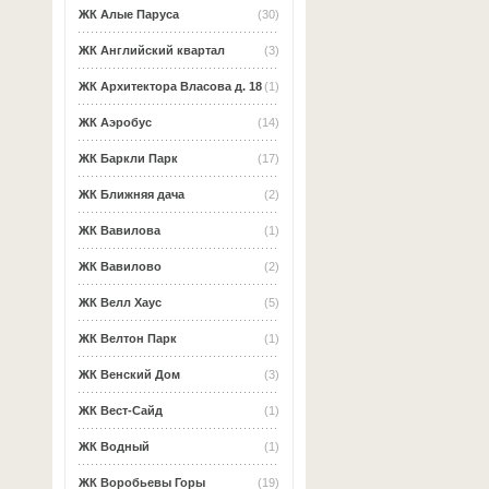
ЖК Алые Паруса
(30)
ЖК Английский квартал
(3)
ЖК Архитектора Власова д. 18
(1)
ЖК Аэробус
(14)
ЖК Баркли Парк
(17)
ЖК Ближняя дача
(2)
ЖК Вавилова
(1)
ЖК Вавилово
(2)
ЖК Велл Хаус
(5)
ЖК Велтон Парк
(1)
ЖК Венский Дом
(3)
ЖК Вест-Сайд
(1)
ЖК Водный
(1)
ЖК Воробьевы Горы
(19)