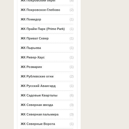
ЖК Покровский берег
(6)
ЖК Покровское-Глебово
(2)
ЖК Помидор
(1)
ЖК Прайм Парк (Prime Park)
(1)
ЖК Приват Сквер
(1)
ЖК Пырьева
(1)
ЖК Ривер-Хаус
(1)
ЖК Розмарин
(1)
ЖК Рублевские огни
(2)
ЖК Русский Авангард
(1)
ЖК Садовые Кварталы
(6)
ЖК Северная звезда
(3)
ЖК Северная пальмира
(3)
ЖК Северные Ворота
(1)