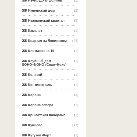
ЖК Изумрудная долина
(1)
ЖК Имперский дом
(2)
ЖК Итальянский квартал
(9)
ЖК Камелот
(1)
ЖК Квартал на Ленинском
(44)
ЖК Климашкина 19
(1)
ЖК Клубный дом
(1)
SOHO+NOHO (Сохо+Нохо)
ЖК Колизей
(1)
ЖК Континенталь
(1)
ЖК Корона
(3)
ЖК Корона севера
(1)
ЖК Крылатская панорама
(1)
ЖК Кунцево
(13)
ЖК Кутузов Форт
(1)