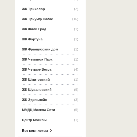
ЖК Триколор
(2)
ЖК Триумф Палас
(16)
ЖК Фили Град
(1)
ЖК Фортуна
(1)
ЖК Французский дом
(1)
ЖК Чемпион Парк
(1)
ЖК Четыре Ветра
(4)
ЖК Шмитовский
(1)
ЖК Шуваловский
(9)
ЖК Эдельвейс
(3)
ММДЦ Москва Сити
(5)
Центр Москвы
(1)
Все комплексы