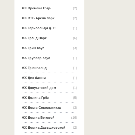
ЖК Времена Года
(2)
ЖК ВТБ Арена парк
(2)
ЖК Гарибальди д. 15
(1)
ЖК Гранд Парк
(6)
ЖК Грин Хаус
(3)
ЖК Груббер Хаус
(1)
ЖК Грюнвальд
(1)
ЖК Две башни
(1)
ЖК Депутатский дом
(1)
ЖК Долина Грёз
(5)
ЖК Дом в Сокольниках
(3)
ЖК Дом на Беговой
(16)
ЖК Дом на Давыдковской
(2)