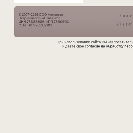
Звони
© 2007–2026 ООО Агентство
Недвижимости «Славянка»
ИНН 7743663096, КПП 772901001
+7 (495
ОГРН 1077761389903
При использовании сайта Вы как посетител
и даёте своё
согласие на обработку пер