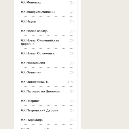
ЖК Мономах
(1)
ЖК Мосфильмовский
(7)
ЖК Наука
(4)
ЖК Новая звезда
(1)
ЖК Новая Олимпийская
(3)
Деревня
ЖК Новая Остоженка
(3)
ЖК Ностальгия
(1)
ЖК Олимпия
(3)
ЖК Остоженка, 11
(15)
ЖК Палаццо на Цветном
(2)
ЖК Патриот
(1)
ЖК Петровский Дворик
(1)
ЖК Пирамида
(1)