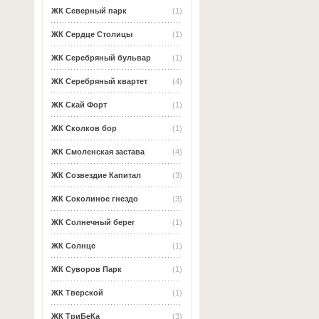
ЖК Северный парк
(1)
ЖК Сердце Столицы
(1)
ЖК Серебряный бульвар
(1)
ЖК Серебряный квартет
(4)
ЖК Скай Форт
(1)
ЖК Сколков бор
(1)
ЖК Смоленская застава
(4)
ЖК Созвездие Капитал
(3)
ЖК Соколиное гнездо
(3)
ЖК Солнечный берег
(1)
ЖК Солнце
(1)
ЖК Суворов Парк
(1)
ЖК Тверской
(1)
ЖК ТриБеКа
(3)