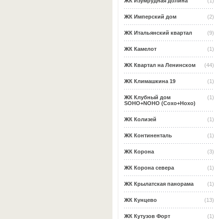
ЖК Изумрудная долина
(1)
ЖК Имперский дом
(2)
ЖК Итальянский квартал
(9)
ЖК Камелот
(1)
ЖК Квартал на Ленинском
(44)
ЖК Климашкина 19
(1)
ЖК Клубный дом
(1)
SOHO+NOHO (Сохо+Нохо)
ЖК Колизей
(1)
ЖК Континенталь
(1)
ЖК Корона
(3)
ЖК Корона севера
(1)
ЖК Крылатская панорама
(1)
ЖК Кунцево
(13)
ЖК Кутузов Форт
(1)