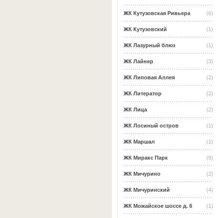
ЖК Кутузовская Ривьера
(6)
ЖК Кутузовский
(1)
ЖК Лазурный блюз
(1)
ЖК Лайнер
(3)
ЖК Липовая Аллея
(2)
ЖК Литератор
(2)
ЖК Лица
(2)
ЖК Лосиный остров
(1)
ЖК Маршал
(1)
ЖК Миракс Парк
(9)
ЖК Мичурино
(2)
ЖК Мичуринский
(4)
ЖК Можайское шоссе д. 6
(1)