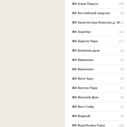
ЖК Алые Паруса
(30)
ЖК Английский квартал
(3)
ЖК Архитектора Власова д. 18
(1)
ЖК Аэробус
(14)
ЖК Баркли Парк
(17)
ЖК Ближняя дача
(2)
ЖК Вавилова
(1)
ЖК Вавилово
(2)
ЖК Велл Хаус
(5)
ЖК Велтон Парк
(1)
ЖК Венский Дом
(3)
ЖК Вест-Сайд
(1)
ЖК Водный
(1)
ЖК Воробьевы Горы
(19)