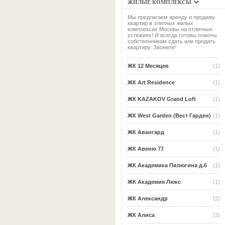
ЖИЛЫЕ КОМПЛЕКСЫ
Мы предлагаем аренду и продажу
квартир в элитных жилых
комплексах Москвы на отличных
условиях! И всегда готовы помочь
собственникам сдать или продать
квартиру. Звоните!
ЖК 12 Месяцев
(1)
ЖК Art Residence
(1)
ЖК KAZAKOV Grand Loft
(1)
ЖК West Garden (Вест Гарден)
(1)
ЖК Авангард
(1)
ЖК Авеню 77
(1)
ЖК Академика Пилюгина д.6
(1)
ЖК Академия Люкс
(1)
ЖК Александр
(2)
ЖК Алиса
(2)