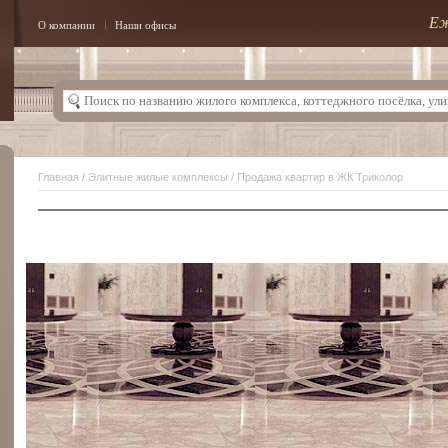
Еж
О компании
Наши офисы
Главная
/
Элитные жилые комплексы
/ Продажа квартир в ЖК Триколор