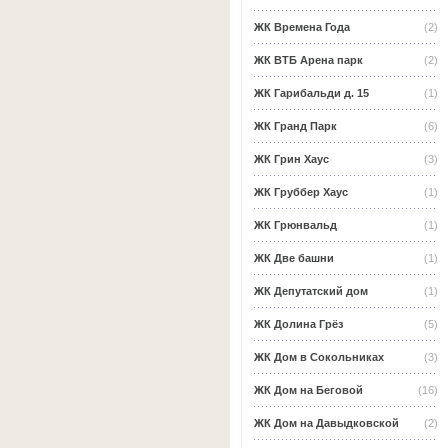
ЖК Времена Года
(2)
ЖК ВТБ Арена парк
(2)
ЖК Гарибальди д. 15
(1)
ЖК Гранд Парк
(6)
ЖК Грин Хаус
(3)
ЖК Груббер Хаус
(1)
ЖК Грюнвальд
(1)
ЖК Две башни
(1)
ЖК Депутатский дом
(1)
ЖК Долина Грёз
(5)
ЖК Дом в Сокольниках
(3)
ЖК Дом на Беговой
(16)
ЖК Дом на Давыдковской
(2)