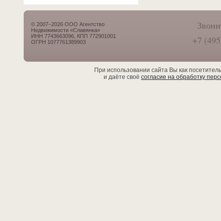
Звони
© 2007–2026 ООО Агентство
Недвижимости «Славянка»
ИНН 7743663096, КПП 772901001
+7 (495
ОГРН 1077761389903
При использовании сайта Вы как посетител
и даёте своё
согласие на обработку пер