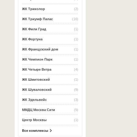
ЖК Триколор
(2)
ЖК Триумф Палас
(16)
ЖК Фили Град
(1)
ЖК Фортуна
(1)
ЖК Французский дом
(1)
ЖК Чемпион Парк
(1)
ЖК Четыре Ветра
(4)
ЖК Шмитовский
(1)
ЖК Шуваловский
(9)
ЖК Эдельвейс
(3)
ММДЦ Москва Сити
(5)
Центр Москвы
(1)
Все комплексы