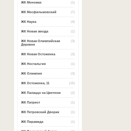
ЖК Мономах
(1)
ЖК Мосфильмовский
(7)
ЖК Наука
(4)
ЖК Новая звезда
(1)
ЖК Новая Олимпийская
(3)
Деревня
ЖК Новая Остоженка
(3)
ЖК Ностальгия
(1)
ЖК Олимпия
(3)
ЖК Остоженка, 11
(15)
ЖК Палаццо на Цветном
(2)
ЖК Патриот
(1)
ЖК Петровский Дворик
(1)
ЖК Пирамида
(1)