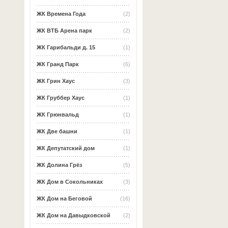
ЖК Времена Года
(2)
ЖК ВТБ Арена парк
(2)
ЖК Гарибальди д. 15
(1)
ЖК Гранд Парк
(6)
ЖК Грин Хаус
(3)
ЖК Груббер Хаус
(1)
ЖК Грюнвальд
(1)
ЖК Две башни
(1)
ЖК Депутатский дом
(1)
ЖК Долина Грёз
(5)
ЖК Дом в Сокольниках
(3)
ЖК Дом на Беговой
(16)
ЖК Дом на Давыдковской
(2)