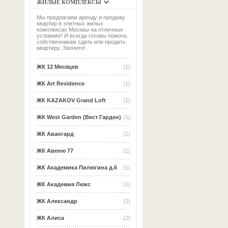
ЖИЛЫЕ КОМПЛЕКСЫ
Мы предлагаем аренду и продажу
квартир в элитных жилых
комплексах Москвы на отличных
условиях! И всегда готовы помочь
собственникам сдать или продать
квартиру. Звоните!
ЖК 12 Месяцев
(1)
ЖК Art Residence
(1)
ЖК KAZAKOV Grand Loft
(1)
ЖК West Garden (Вест Гарден)
(1)
ЖК Авангард
(1)
ЖК Авеню 77
(1)
ЖК Академика Пилюгина д.6
(1)
ЖК Академия Люкс
(1)
ЖК Александр
(2)
ЖК Алиса
(2)