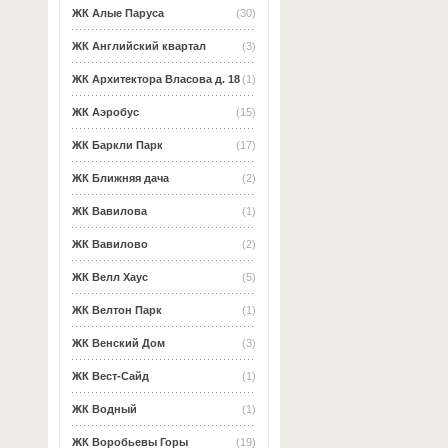
ЖК Алые Паруса
(30)
ЖК Английский квартал
(3)
ЖК Архитектора Власова д. 18
(1)
ЖК Аэробус
(15)
ЖК Баркли Парк
(17)
ЖК Ближняя дача
(2)
ЖК Вавилова
(1)
ЖК Вавилово
(2)
ЖК Велл Хаус
(5)
ЖК Велтон Парк
(1)
ЖК Венский Дом
(3)
ЖК Вест-Сайд
(1)
ЖК Водный
(1)
ЖК Воробьевы Горы
(19)