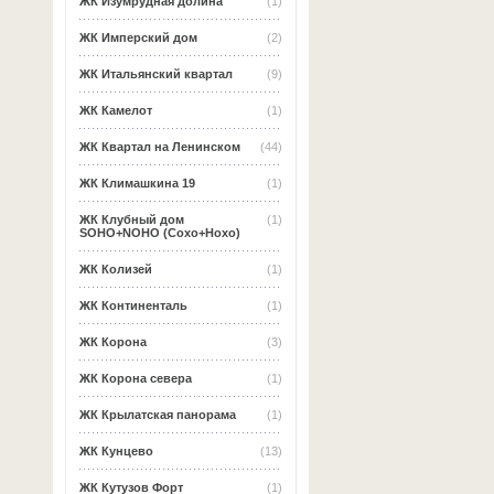
ЖК Изумрудная долина
(1)
ЖК Имперский дом
(2)
ЖК Итальянский квартал
(9)
ЖК Камелот
(1)
ЖК Квартал на Ленинском
(44)
ЖК Климашкина 19
(1)
ЖК Клубный дом
(1)
SOHO+NOHO (Сохо+Нохо)
ЖК Колизей
(1)
ЖК Континенталь
(1)
ЖК Корона
(3)
ЖК Корона севера
(1)
ЖК Крылатская панорама
(1)
ЖК Кунцево
(13)
ЖК Кутузов Форт
(1)