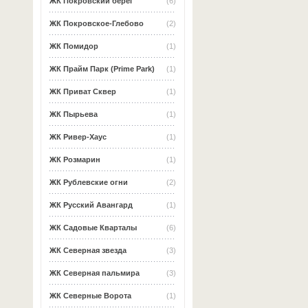
ЖК Покровский берег
(6)
ЖК Покровское-Глебово
(2)
ЖК Помидор
(1)
ЖК Прайм Парк (Prime Park)
(1)
ЖК Приват Сквер
(1)
ЖК Пырьева
(1)
ЖК Ривер-Хаус
(1)
ЖК Розмарин
(1)
ЖК Рублевские огни
(2)
ЖК Русский Авангард
(1)
ЖК Садовые Кварталы
(6)
ЖК Северная звезда
(3)
ЖК Северная пальмира
(3)
ЖК Северные Ворота
(1)