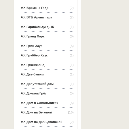
ЖК Времена Года
(2)
ЖК ВТБ Арена парк
(2)
ЖК Гарибальди д. 15
(1)
ЖК Гранд Парк
(6)
ЖК Грин Хаус
(3)
ЖК Груббер Хаус
(1)
ЖК Грюнвальд
(1)
ЖК Две башни
(1)
ЖК Депутатский дом
(1)
ЖК Долина Грёз
(5)
ЖК Дом в Сокольниках
(3)
ЖК Дом на Беговой
(16)
ЖК Дом на Давыдковской
(2)