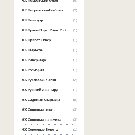
ЖК Покровский берег
(6)
ЖК Покровское-Глебово
(2)
ЖК Помидор
(1)
ЖК Прайм Парк (Prime Park)
(1)
ЖК Приват Сквер
(1)
ЖК Пырьева
(1)
ЖК Ривер-Хаус
(1)
ЖК Розмарин
(1)
ЖК Рублевские огни
(2)
ЖК Русский Авангард
(1)
ЖК Садовые Кварталы
(6)
ЖК Северная звезда
(3)
ЖК Северная пальмира
(3)
ЖК Северные Ворота
(1)