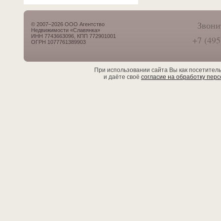
Звони
© 2007–2026 ООО Агентство
Недвижимости «Славянка»
ИНН 7743663096, КПП 772901001
+7 (495
ОГРН 1077761389903
При использовании сайта Вы как посетител
и даёте своё
согласие на обработку пер