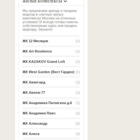
ЖИЛЫЕ КОМПЛЕКСЫ
Мы предлагаем аренду и продажу
квартир в элитных жилых
комплексах Москвы на отличных
условиях! И всегда готовы помочь
собственникам сдать или продать
квартиру. Звоните!
ЖК 12 Месяцев
(1)
ЖК Art Residence
(1)
ЖК KAZAKOV Grand Loft
(1)
ЖК West Garden (Вест Гарден)
(1)
ЖК Авангард
(1)
ЖК Авеню 77
(1)
ЖК Академика Пилюгина д.6
(1)
ЖК Академия Люкс
(1)
ЖК Александр
(2)
ЖК Алиса
(2)