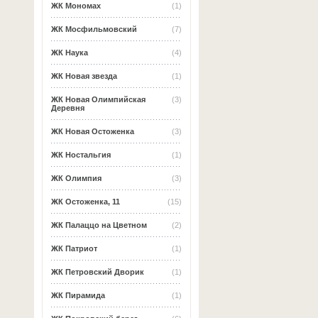
ЖК Мономах
(1)
ЖК Мосфильмовский
(7)
ЖК Наука
(4)
ЖК Новая звезда
(1)
ЖК Новая Олимпийская
(3)
Деревня
ЖК Новая Остоженка
(3)
ЖК Ностальгия
(1)
ЖК Олимпия
(3)
ЖК Остоженка, 11
(15)
ЖК Палаццо на Цветном
(2)
ЖК Патриот
(1)
ЖК Петровский Дворик
(1)
ЖК Пирамида
(1)