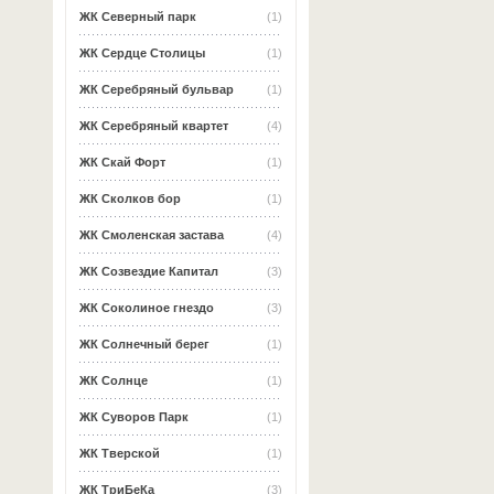
ЖК Северный парк
(1)
ЖК Сердце Столицы
(1)
ЖК Серебряный бульвар
(1)
ЖК Серебряный квартет
(4)
ЖК Скай Форт
(1)
ЖК Сколков бор
(1)
ЖК Смоленская застава
(4)
ЖК Созвездие Капитал
(3)
ЖК Соколиное гнездо
(3)
ЖК Солнечный берег
(1)
ЖК Солнце
(1)
ЖК Суворов Парк
(1)
ЖК Тверской
(1)
ЖК ТриБеКа
(3)