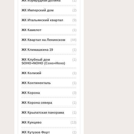
ЖК Изумрудная долина
(1)
ЖК Имперский дом
(2)
ЖК Итальянский квартал
(9)
ЖК Камелот
(1)
ЖК Квартал на Ленинском
(44)
ЖК Климашкина 19
(1)
ЖК Клубный дом
(1)
SOHO+NOHO (Сохо+Нохо)
ЖК Колизей
(1)
ЖК Континенталь
(1)
ЖК Корона
(3)
ЖК Корона севера
(1)
ЖК Крылатская панорама
(1)
ЖК Кунцево
(13)
ЖК Кутузов Форт
(1)