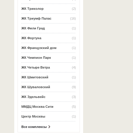
ЖК Триколор
(2)
ЖК Триумф Палас
(16)
ЖК Фили Град
(1)
ЖК Фортуна
(1)
ЖК Французский дом
(1)
ЖК Чемпион Парк
(1)
ЖК Четыре Ветра
(4)
ЖК Шмитовский
(1)
ЖК Шуваловский
(9)
ЖК Эдельвейс
(3)
ММДЦ Москва Сити
(5)
Центр Москвы
(1)
Все комплексы