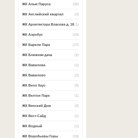
ЖК Алые Паруса
(30)
ЖК Английский квартал
(3)
ЖК Архитектора Власова д. 18
(1)
ЖК Аэробус
(15)
ЖК Баркли Парк
(17)
ЖК Ближняя дача
(2)
ЖК Вавилова
(1)
ЖК Вавилово
(2)
ЖК Велл Хаус
(5)
ЖК Велтон Парк
(1)
ЖК Венский Дом
(3)
ЖК Вест-Сайд
(1)
ЖК Водный
(1)
ЖК Воробьевы Горы
(19)