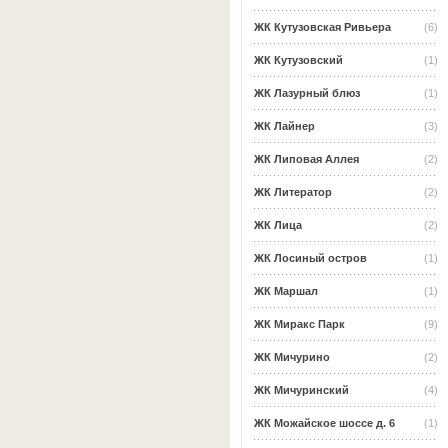
ЖК Кутузовская Ривьера
(6)
ЖК Кутузовский
(1)
ЖК Лазурный блюз
(1)
ЖК Лайнер
(3)
ЖК Липовая Аллея
(2)
ЖК Литератор
(2)
ЖК Лица
(2)
ЖК Лосиный остров
(1)
ЖК Маршал
(1)
ЖК Миракс Парк
(9)
ЖК Мичурино
(2)
ЖК Мичуринский
(4)
ЖК Можайское шоссе д. 6
(1)