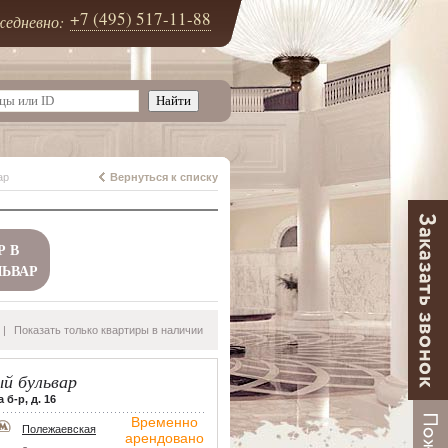
+7 (495) 517-11-88
едневно:
ар
Вернуться к списку
Р В
ЛЬВАР
|
Показать только квартиры в наличии
й бульвар
б-р, д. 16
Временно
Полежаевская
арендовано