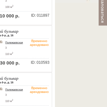
3
2
100 м
10 000 р.
ID: 011897
й бульвар
б-р, д. 16
Временно
Полежаевская
арендовано
3
2
110 м
30 000 р.
ID: 010593
й бульвар
б-р, д. 16
Временно
Полежаевская
арендовано
3
2
110 м