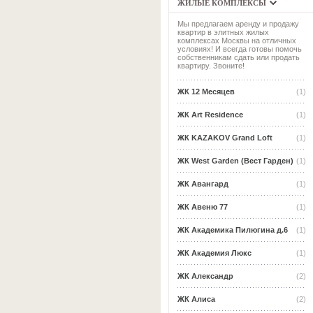
ЖИЛЫЕ КОМПЛЕКСЫ
Мы предлагаем аренду и продажу
квартир в элитных жилых
комплексах Москвы на отличных
условиях! И всегда готовы помочь
собственникам сдать или продать
квартиру. Звоните!
ЖК 12 Месяцев
(1)
ЖК Art Residence
(1)
ЖК KAZAKOV Grand Loft
(1)
ЖК West Garden (Вест Гарден)
(1)
ЖК Авангард
(1)
ЖК Авеню 77
(1)
ЖК Академика Пилюгина д.6
(1)
ЖК Академия Люкс
(1)
ЖК Александр
(2)
ЖК Алиса
(2)