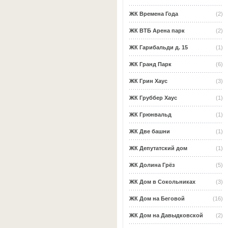
ЖК Времена Года
(2)
ЖК ВТБ Арена парк
(2)
ЖК Гарибальди д. 15
(1)
ЖК Гранд Парк
(6)
ЖК Грин Хаус
(3)
ЖК Груббер Хаус
(1)
ЖК Грюнвальд
(1)
ЖК Две башни
(1)
ЖК Депутатский дом
(1)
ЖК Долина Грёз
(5)
ЖК Дом в Сокольниках
(3)
ЖК Дом на Беговой
(16)
ЖК Дом на Давыдковской
(2)