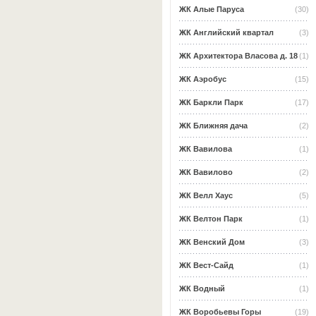
ЖК Алые Паруса
(30)
ЖК Английский квартал
(3)
ЖК Архитектора Власова д. 18
(1)
ЖК Аэробус
(15)
ЖК Баркли Парк
(17)
ЖК Ближняя дача
(2)
ЖК Вавилова
(1)
ЖК Вавилово
(2)
ЖК Велл Хаус
(5)
ЖК Велтон Парк
(1)
ЖК Венский Дом
(3)
ЖК Вест-Сайд
(1)
ЖК Водный
(1)
ЖК Воробьевы Горы
(19)