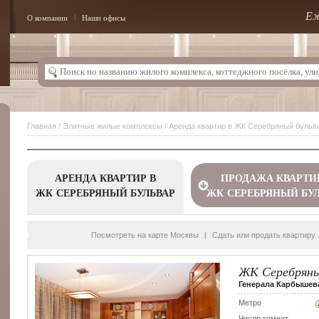
Еж
О компании
Наши офисы
Главная
/
Элитные жилые комплексы
/ Аренда квартир в ЖК Серебряный бульв
АРЕНДА КВАРТИР В
ПРОДАЖА КВАРТИ
ЖК СЕРЕБРЯНЫЙ БУЛЬВАР
ЖК СЕРЕБРЯНЫЙ БУ
Посмотреть на карте Москвы
|
Сдать или продать квартиру
ЖК Серебряны
Генерала Карбышева 
Метро
Число комнат