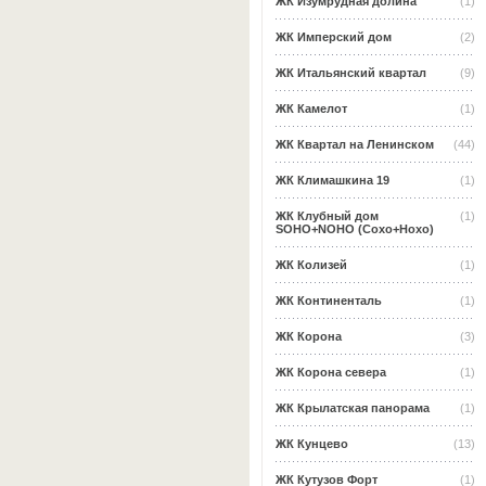
ЖК Изумрудная долина
(1)
ЖК Имперский дом
(2)
ЖК Итальянский квартал
(9)
ЖК Камелот
(1)
ЖК Квартал на Ленинском
(44)
ЖК Климашкина 19
(1)
ЖК Клубный дом
(1)
SOHO+NOHO (Сохо+Нохо)
ЖК Колизей
(1)
ЖК Континенталь
(1)
ЖК Корона
(3)
ЖК Корона севера
(1)
ЖК Крылатская панорама
(1)
ЖК Кунцево
(13)
ЖК Кутузов Форт
(1)