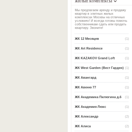
ЖИЛЫЕ КОМПЛЕКСЫ
Мы предлагаем аренду и продажу
квартир в элитных жилых
комплексах Москвы на отличных
условиях! И всегда готовы помочь
собственникам сдать или продать
квартиру. Звоните!
ЖК 12 Месяцев
(1)
ЖК Art Residence
(1)
ЖК KAZAKOV Grand Loft
(1)
ЖК West Garden (Вест Гарден)
(1)
ЖК Авангард
(1)
ЖК Авеню 77
(1)
ЖК Академика Пилюгина д.6
(1)
ЖК Академия Люкс
(1)
ЖК Александр
(2)
ЖК Алиса
(2)