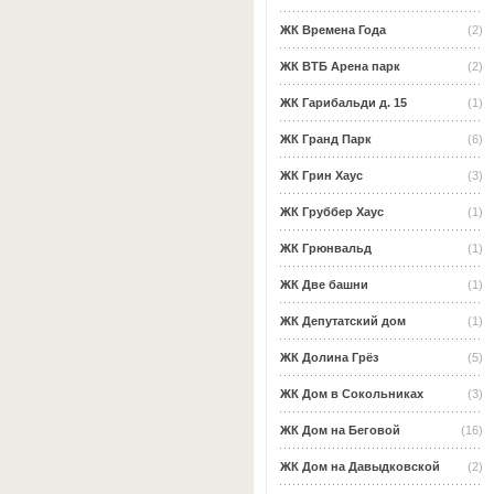
ЖК Времена Года
(2)
ЖК ВТБ Арена парк
(2)
ЖК Гарибальди д. 15
(1)
ЖК Гранд Парк
(6)
ЖК Грин Хаус
(3)
ЖК Груббер Хаус
(1)
ЖК Грюнвальд
(1)
ЖК Две башни
(1)
ЖК Депутатский дом
(1)
ЖК Долина Грёз
(5)
ЖК Дом в Сокольниках
(3)
ЖК Дом на Беговой
(16)
ЖК Дом на Давыдковской
(2)