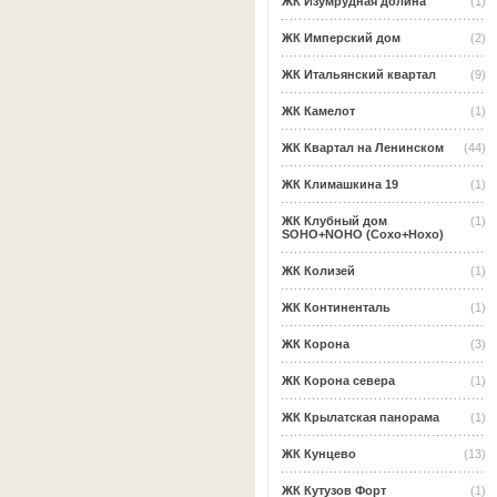
ЖК Изумрудная долина
(1)
ЖК Имперский дом
(2)
ЖК Итальянский квартал
(9)
ЖК Камелот
(1)
ЖК Квартал на Ленинском
(44)
ЖК Климашкина 19
(1)
ЖК Клубный дом
(1)
SOHO+NOHO (Сохо+Нохо)
ЖК Колизей
(1)
ЖК Континенталь
(1)
ЖК Корона
(3)
ЖК Корона севера
(1)
ЖК Крылатская панорама
(1)
ЖК Кунцево
(13)
ЖК Кутузов Форт
(1)