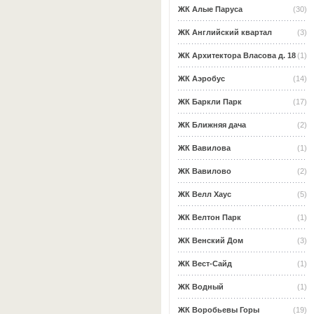
ЖК Алые Паруса
(30)
ЖК Английский квартал
(3)
ЖК Архитектора Власова д. 18
(1)
ЖК Аэробус
(14)
ЖК Баркли Парк
(17)
ЖК Ближняя дача
(2)
ЖК Вавилова
(1)
ЖК Вавилово
(2)
ЖК Велл Хаус
(5)
ЖК Велтон Парк
(1)
ЖК Венский Дом
(3)
ЖК Вест-Сайд
(1)
ЖК Водный
(1)
ЖК Воробьевы Горы
(19)