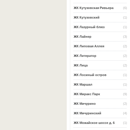
ЖК Кутузовская Ривьера
(6)
ЖК Кутузовский
(1)
ЖК Лазурный блюз
(1)
ЖК Лайнер
(3)
ЖК Липовая Аллея
(2)
ЖК Литератор
(2)
ЖК Лица
(2)
ЖК Лосиный остров
(1)
ЖК Маршал
(1)
ЖК Миракс Парк
(9)
ЖК Мичурино
(2)
ЖК Мичуринский
(4)
ЖК Можайское шоссе д. 6
(1)