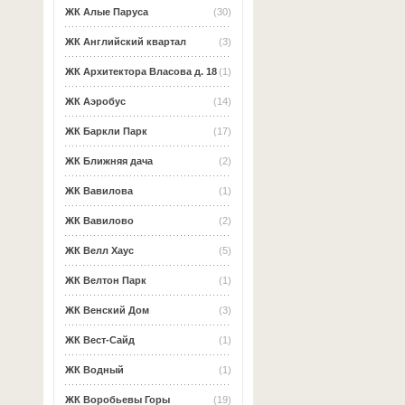
ЖК Алые Паруса
(30)
ЖК Английский квартал
(3)
ЖК Архитектора Власова д. 18
(1)
ЖК Аэробус
(14)
ЖК Баркли Парк
(17)
ЖК Ближняя дача
(2)
ЖК Вавилова
(1)
ЖК Вавилово
(2)
ЖК Велл Хаус
(5)
ЖК Велтон Парк
(1)
ЖК Венский Дом
(3)
ЖК Вест-Сайд
(1)
ЖК Водный
(1)
ЖК Воробьевы Горы
(19)