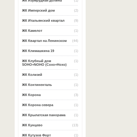
ЖК Изумрудная долина
(1)
ЖК Имперский дом
(2)
ЖК Итальянский квартал
(9)
ЖК Камелот
(1)
ЖК Квартал на Ленинском
(44)
ЖК Климашкина 19
(1)
ЖК Клубный дом
(1)
SOHO+NOHO (Сохо+Нохо)
ЖК Колизей
(1)
ЖК Континенталь
(1)
ЖК Корона
(3)
ЖК Корона севера
(1)
ЖК Крылатская панорама
(1)
ЖК Кунцево
(13)
ЖК Кутузов Форт
(1)