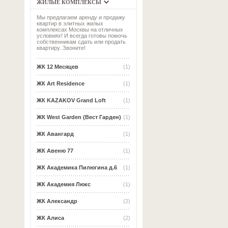
ЖИЛЫЕ КОМПЛЕКСЫ
Мы предлагаем аренду и продажу
квартир в элитных жилых
комплексах Москвы на отличных
условиях! И всегда готовы помочь
собственникам сдать или продать
квартиру. Звоните!
ЖК 12 Месяцев
(1)
ЖК Art Residence
(1)
ЖК KAZAKOV Grand Loft
(1)
ЖК West Garden (Вест Гарден)
(1)
ЖК Авангард
(1)
ЖК Авеню 77
(1)
ЖК Академика Пилюгина д.6
(1)
ЖК Академия Люкс
(1)
ЖК Александр
(2)
ЖК Алиса
(2)