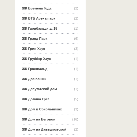
ЖК Времена Года
(2)
ЖК ВТБ Арена парк
(2)
ЖК Гарибальди д. 15
(1)
ЖК Гранд Парк
(6)
ЖК Грин Хаус
(3)
ЖК Груббер Хаус
(1)
ЖК Грюнвальд
(1)
ЖК Две башни
(1)
ЖК Депутатский дом
(1)
ЖК Долина Грёз
(5)
ЖК Дом в Сокольниках
(3)
ЖК Дом на Беговой
(16)
ЖК Дом на Давыдковской
(2)