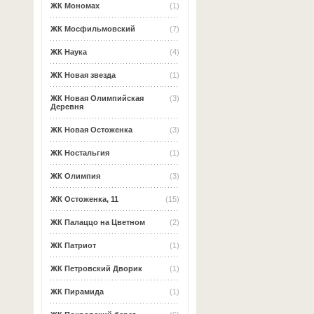
ЖК Мономах
(1)
ЖК Мосфильмовский
(7)
ЖК Наука
(4)
ЖК Новая звезда
(1)
ЖК Новая Олимпийская
(3)
Деревня
ЖК Новая Остоженка
(3)
ЖК Ностальгия
(1)
ЖК Олимпия
(3)
ЖК Остоженка, 11
(15)
ЖК Палаццо на Цветном
(2)
ЖК Патриот
(1)
ЖК Петровский Дворик
(1)
ЖК Пирамида
(1)