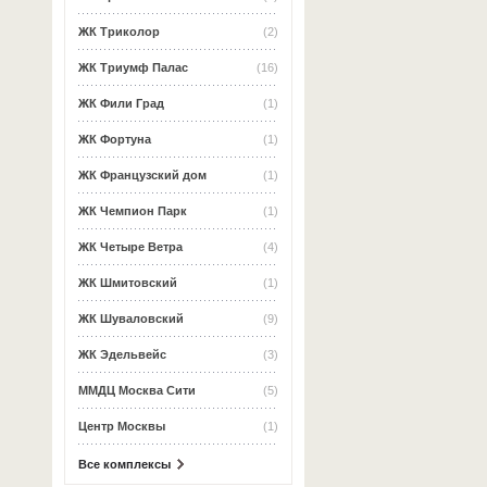
ЖК Триколор
(2)
ЖК Триумф Палас
(16)
ЖК Фили Град
(1)
ЖК Фортуна
(1)
ЖК Французский дом
(1)
ЖК Чемпион Парк
(1)
ЖК Четыре Ветра
(4)
ЖК Шмитовский
(1)
ЖК Шуваловский
(9)
ЖК Эдельвейс
(3)
ММДЦ Москва Сити
(5)
Центр Москвы
(1)
Все комплексы