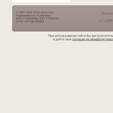
Звони
© 2007–2026 ООО Агентство
Недвижимости «Славянка»
ИНН 7743663096, КПП 772901001
+7 (495
ОГРН 1077761389903
При использовании сайта Вы как посетител
и даёте своё
согласие на обработку пер