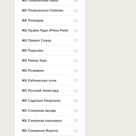
ЖК Покровский берег
(6)
ЖК Покровское-Глебово
(2)
ЖК Помидор
(1)
ЖК Прайм Парк (Prime Park)
(1)
ЖК Приват Сквер
(1)
ЖК Пырьева
(1)
ЖК Ривер-Хаус
(1)
ЖК Розмарин
(1)
ЖК Рублевские огни
(2)
ЖК Русский Авангард
(1)
ЖК Садовые Кварталы
(6)
ЖК Северная звезда
(3)
ЖК Северная пальмира
(3)
ЖК Северные Ворота
(1)