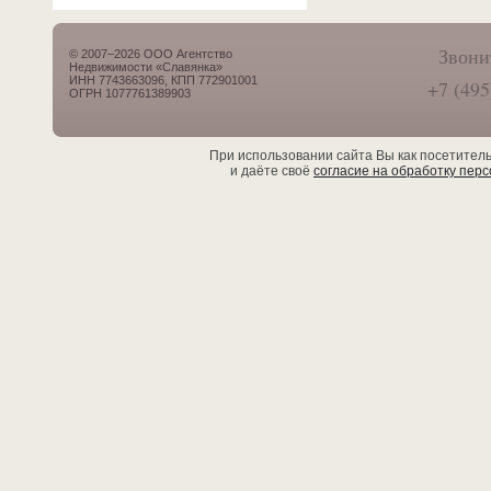
Звони
© 2007–2026 ООО Агентство
Недвижимости «Славянка»
ИНН 7743663096, КПП 772901001
+7 (495
ОГРН 1077761389903
При использовании сайта Вы как посетител
и даёте своё
согласие на обработку пер