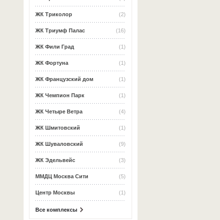
ЖК Триколор
(2)
ЖК Триумф Палас
(16)
ЖК Фили Град
(1)
ЖК Фортуна
(1)
ЖК Французский дом
(1)
ЖК Чемпион Парк
(1)
ЖК Четыре Ветра
(4)
ЖК Шмитовский
(1)
ЖК Шуваловский
(9)
ЖК Эдельвейс
(3)
ММДЦ Москва Сити
(5)
Центр Москвы
(1)
Все комплексы