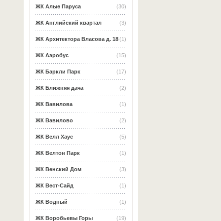
ЖК Алые Паруса
(30)
ЖК Английский квартал
(3)
ЖК Архитектора Власова д. 18
(1)
ЖК Аэробус
(15)
ЖК Баркли Парк
(17)
ЖК Ближняя дача
(2)
ЖК Вавилова
(1)
ЖК Вавилово
(2)
ЖК Велл Хаус
(5)
ЖК Велтон Парк
(1)
ЖК Венский Дом
(3)
ЖК Вест-Сайд
(1)
ЖК Водный
(1)
ЖК Воробьевы Горы
(19)