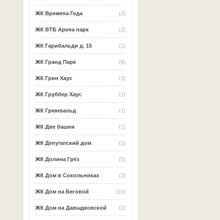
ЖК Времена Года
(2)
ЖК ВТБ Арена парк
(2)
ЖК Гарибальди д. 15
(1)
ЖК Гранд Парк
(6)
ЖК Грин Хаус
(3)
ЖК Груббер Хаус
(1)
ЖК Грюнвальд
(1)
ЖК Две башни
(1)
ЖК Депутатский дом
(1)
ЖК Долина Грёз
(5)
ЖК Дом в Сокольниках
(3)
ЖК Дом на Беговой
(16)
ЖК Дом на Давыдковской
(2)