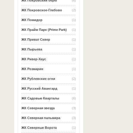
ЖК Покровский берег
(6)
ЖК Покровское-Глебово
(2)
ЖК Помидор
(1)
ЖК Прайм Парк (Prime Park)
(1)
ЖК Приват Сквер
(1)
ЖК Пырьева
(1)
ЖК Ривер-Хаус
(1)
ЖК Розмарин
(1)
ЖК Рублевские огни
(2)
ЖК Русский Авангард
(1)
ЖК Садовые Кварталы
(6)
ЖК Северная звезда
(3)
ЖК Северная пальмира
(3)
ЖК Северные Ворота
(1)