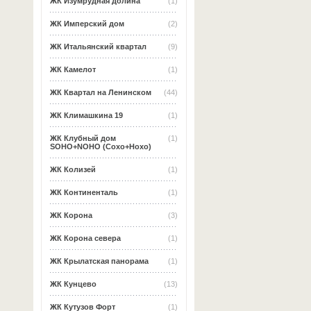
ЖК Изумрудная долина
(1)
ЖК Имперский дом
(2)
ЖК Итальянский квартал
(9)
ЖК Камелот
(1)
ЖК Квартал на Ленинском
(44)
ЖК Климашкина 19
(1)
ЖК Клубный дом
(1)
SOHO+NOHO (Сохо+Нохо)
ЖК Колизей
(1)
ЖК Континенталь
(1)
ЖК Корона
(3)
ЖК Корона севера
(1)
ЖК Крылатская панорама
(1)
ЖК Кунцево
(13)
ЖК Кутузов Форт
(1)