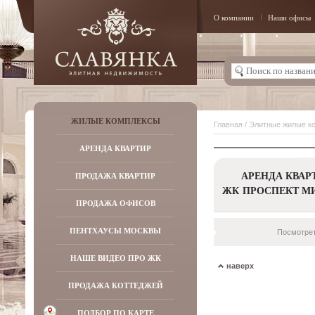
О компании
Наши офисы
ЖИЛЫЕ КОМПЛЕКСЫ
Главная
/
Элитные жилые к
АРЕНДА КВАРТИР
АРЕНДА КВАР
ПРОДАЖА КВАРТИР
ЖК ПРОСПЕКТ МИР
ПРОДАЖА ОФИСОВ
ПЕНТХАУСЫ МОСКВЫ
Посмотрет
НАШЕ ВИДЕО ПРО ЖК
наверх
ПРОДАЖА КОТТЕДЖЕЙ
ПОДБОР ПО КАРТЕ