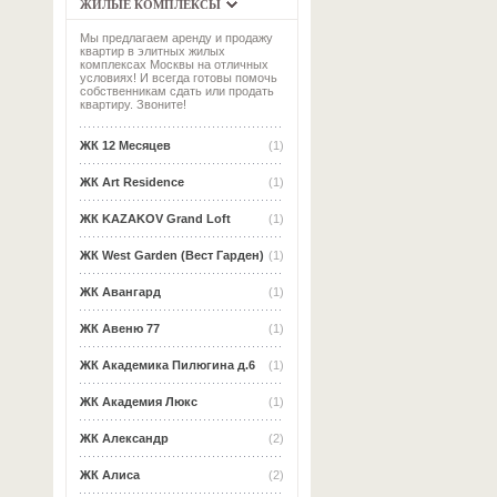
ЖИЛЫЕ КОМПЛЕКСЫ
Мы предлагаем аренду и продажу
квартир в элитных жилых
комплексах Москвы на отличных
условиях! И всегда готовы помочь
собственникам сдать или продать
квартиру. Звоните!
ЖК 12 Месяцев
(1)
ЖК Art Residence
(1)
ЖК KAZAKOV Grand Loft
(1)
ЖК West Garden (Вест Гарден)
(1)
ЖК Авангард
(1)
ЖК Авеню 77
(1)
ЖК Академика Пилюгина д.6
(1)
ЖК Академия Люкс
(1)
ЖК Александр
(2)
ЖК Алиса
(2)