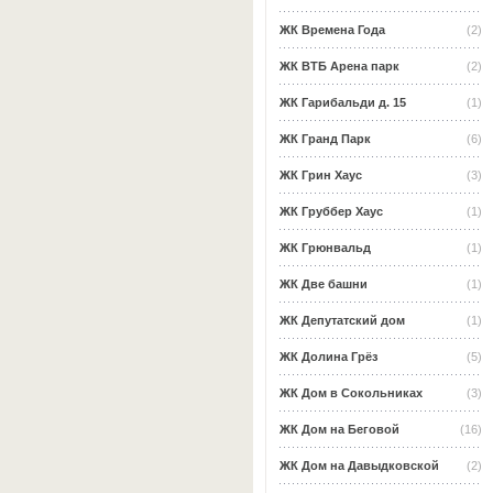
ЖК Времена Года
(2)
ЖК ВТБ Арена парк
(2)
ЖК Гарибальди д. 15
(1)
ЖК Гранд Парк
(6)
ЖК Грин Хаус
(3)
ЖК Груббер Хаус
(1)
ЖК Грюнвальд
(1)
ЖК Две башни
(1)
ЖК Депутатский дом
(1)
ЖК Долина Грёз
(5)
ЖК Дом в Сокольниках
(3)
ЖК Дом на Беговой
(16)
ЖК Дом на Давыдковской
(2)