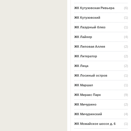
ЖК Кутузовская Ривьера
(6)
ЖК Кутузовский
(1)
ЖК Лазурный блюз
(1)
ЖК Лайнер
(4)
ЖК Липовая Аллея
(2)
ЖК Литератор
(2)
ЖК Лица
(2)
ЖК Лосиный остров
(1)
ЖК Маршал
(1)
ЖК Миракс Парк
(9)
ЖК Мичурино
(2)
ЖК Мичуринский
(4)
ЖК Можайское шоссе д. 6
(1)