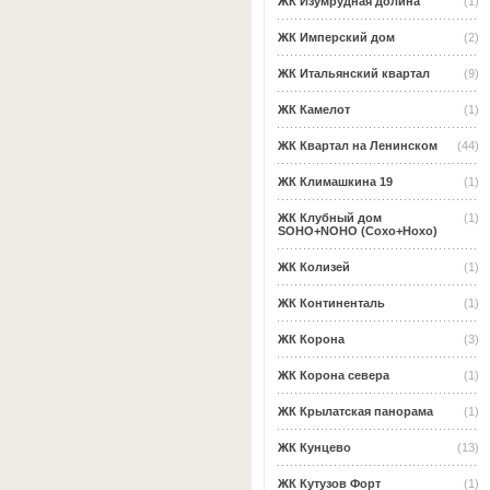
ЖК Изумрудная долина
(1)
ЖК Имперский дом
(2)
ЖК Итальянский квартал
(9)
ЖК Камелот
(1)
ЖК Квартал на Ленинском
(44)
ЖК Климашкина 19
(1)
ЖК Клубный дом
(1)
SOHO+NOHO (Сохо+Нохо)
ЖК Колизей
(1)
ЖК Континенталь
(1)
ЖК Корона
(3)
ЖК Корона севера
(1)
ЖК Крылатская панорама
(1)
ЖК Кунцево
(13)
ЖК Кутузов Форт
(1)