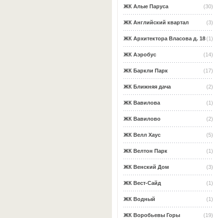
ЖК Алые Паруса
(30)
ЖК Английский квартал
(3)
ЖК Архитектора Власова д. 18
(1)
ЖК Аэробус
(14)
ЖК Баркли Парк
(17)
ЖК Ближняя дача
(2)
ЖК Вавилова
(1)
ЖК Вавилово
(2)
ЖК Велл Хаус
(5)
ЖК Велтон Парк
(1)
ЖК Венский Дом
(3)
ЖК Вест-Сайд
(1)
ЖК Водный
(1)
ЖК Воробьевы Горы
(19)