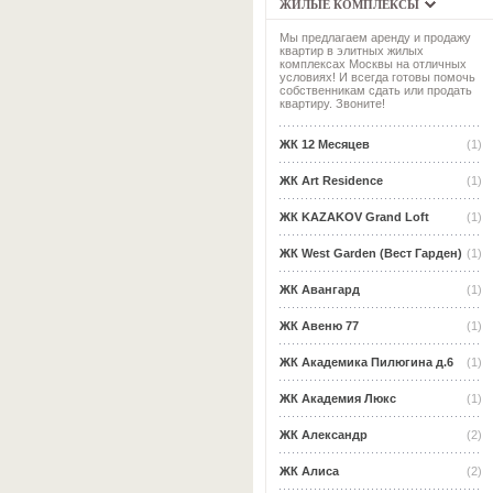
ЖИЛЫЕ КОМПЛЕКСЫ
Мы предлагаем аренду и продажу
квартир в элитных жилых
комплексах Москвы на отличных
условиях! И всегда готовы помочь
собственникам сдать или продать
квартиру. Звоните!
ЖК 12 Месяцев
(1)
ЖК Art Residence
(1)
ЖК KAZAKOV Grand Loft
(1)
ЖК West Garden (Вест Гарден)
(1)
ЖК Авангард
(1)
ЖК Авеню 77
(1)
ЖК Академика Пилюгина д.6
(1)
ЖК Академия Люкс
(1)
ЖК Александр
(2)
ЖК Алиса
(2)