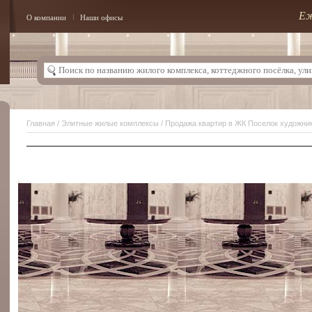
Еж
О компании
Наши офисы
Главная
/
Элитные жилые комплексы
/ Продажа квартир в ЖК Поселок художни