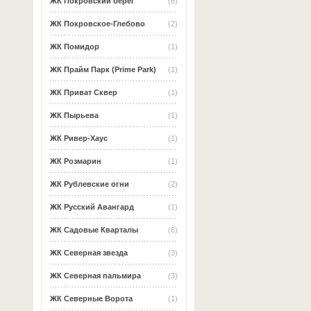
ЖК Покровский берег
(6)
ЖК Покровское-Глебово
(2)
ЖК Помидор
(1)
ЖК Прайм Парк (Prime Park)
(1)
ЖК Приват Сквер
(1)
ЖК Пырьева
(1)
ЖК Ривер-Хаус
(1)
ЖК Розмарин
(1)
ЖК Рублевские огни
(2)
ЖК Русский Авангард
(1)
ЖК Садовые Кварталы
(6)
ЖК Северная звезда
(3)
ЖК Северная пальмира
(3)
ЖК Северные Ворота
(1)