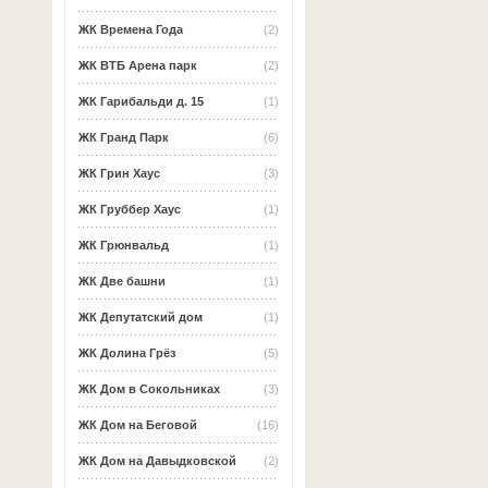
ЖК Времена Года
(2)
ЖК ВТБ Арена парк
(2)
ЖК Гарибальди д. 15
(1)
ЖК Гранд Парк
(6)
ЖК Грин Хаус
(3)
ЖК Груббер Хаус
(1)
ЖК Грюнвальд
(1)
ЖК Две башни
(1)
ЖК Депутатский дом
(1)
ЖК Долина Грёз
(5)
ЖК Дом в Сокольниках
(3)
ЖК Дом на Беговой
(16)
ЖК Дом на Давыдковской
(2)