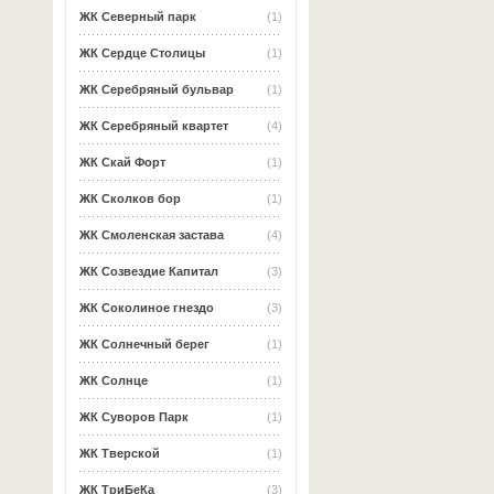
ЖК Северный парк
(1)
ЖК Сердце Столицы
(1)
ЖК Серебряный бульвар
(1)
ЖК Серебряный квартет
(4)
ЖК Скай Форт
(1)
ЖК Сколков бор
(1)
ЖК Смоленская застава
(4)
ЖК Созвездие Капитал
(3)
ЖК Соколиное гнездо
(3)
ЖК Солнечный берег
(1)
ЖК Солнце
(1)
ЖК Суворов Парк
(1)
ЖК Тверской
(1)
ЖК ТриБеКа
(3)