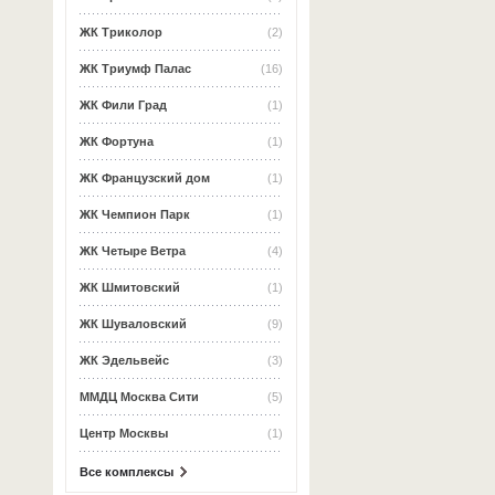
ЖК Триколор
(2)
ЖК Триумф Палас
(16)
ЖК Фили Град
(1)
ЖК Фортуна
(1)
ЖК Французский дом
(1)
ЖК Чемпион Парк
(1)
ЖК Четыре Ветра
(4)
ЖК Шмитовский
(1)
ЖК Шуваловский
(9)
ЖК Эдельвейс
(3)
ММДЦ Москва Сити
(5)
Центр Москвы
(1)
Все комплексы