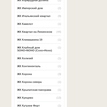
ЖК Изумрудная долина
(1)
ЖК Имперский дом
(2)
ЖК Итальянский квартал
(9)
ЖК Камелот
(1)
ЖК Квартал на Ленинском
(44)
ЖК Климашкина 19
(1)
ЖК Клубный дом
(1)
SOHO+NOHO (Сохо+Нохо)
ЖК Колизей
(1)
ЖК Континенталь
(1)
ЖК Корона
(3)
ЖК Корона севера
(1)
ЖК Крылатская панорама
(1)
ЖК Кунцево
(13)
ЖК Кутузов Форт
(1)