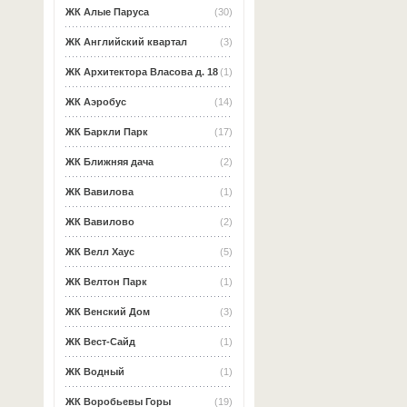
ЖК Алые Паруса
(30)
ЖК Английский квартал
(3)
ЖК Архитектора Власова д. 18
(1)
ЖК Аэробус
(14)
ЖК Баркли Парк
(17)
ЖК Ближняя дача
(2)
ЖК Вавилова
(1)
ЖК Вавилово
(2)
ЖК Велл Хаус
(5)
ЖК Велтон Парк
(1)
ЖК Венский Дом
(3)
ЖК Вест-Сайд
(1)
ЖК Водный
(1)
ЖК Воробьевы Горы
(19)