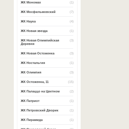
ЖК Мономах
(1)
ЖК Мосфильмовский
(7)
ЖК Наука
(4)
ЖК Новая звезда
(1)
ЖК Новая Олимпийская
(3)
Деревня
ЖК Новая Остоженка
(3)
ЖК Ностальгия
(1)
ЖК Олимпия
(3)
ЖК Остоженка, 11
(15)
ЖК Палаццо на Цветном
(2)
ЖК Патриот
(1)
ЖК Петровский Дворик
(1)
ЖК Пирамида
(1)