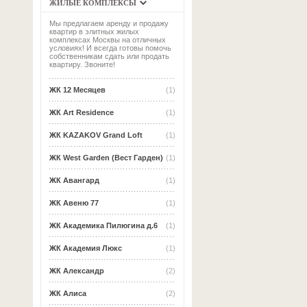
ЖИЛЫЕ КОМПЛЕКСЫ
Мы предлагаем аренду и продажу
квартир в элитных жилых
комплексах Москвы на отличных
условиях! И всегда готовы помочь
собственникам сдать или продать
квартиру. Звоните!
ЖК 12 Месяцев
(1)
ЖК Art Residence
(1)
ЖК KAZAKOV Grand Loft
(1)
ЖК West Garden (Вест Гарден)
(1)
ЖК Авангард
(1)
ЖК Авеню 77
(1)
ЖК Академика Пилюгина д.6
(1)
ЖК Академия Люкс
(1)
ЖК Александр
(2)
ЖК Алиса
(2)