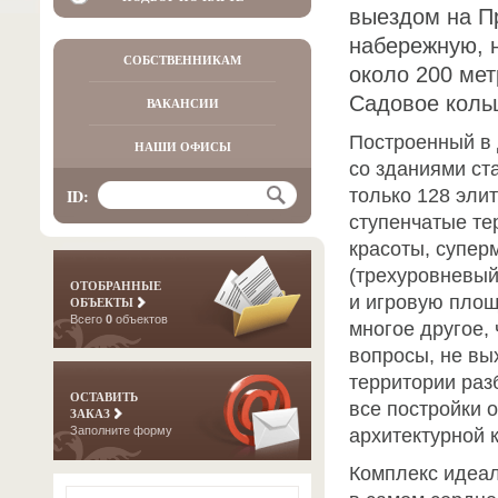
выездом на П
набережную, 
СОБСТВЕННИКАМ
около 200 мет
Садовое коль
ВАКАНСИИ
Построенный в
НАШИ ОФИСЫ
со зданиями ст
только 128 эли
ID:
ступенчатые те
красоты, супер
(трехуровневый 
ОТОБРАННЫЕ
и игровую площ
ОБЪЕКТЫ
Всего
0
объектов
многое другое,
вопросы, не вы
территории раз
ОСТАВИТЬ
все постройки
ЗАКАЗ
Заполните форму
архитектурной 
Комплекс идеал