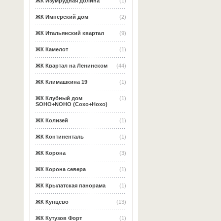
ЖК Изумрудная долина
(1)
ЖК Имперский дом
(2)
ЖК Итальянский квартал
(9)
ЖК Камелот
(1)
ЖК Квартал на Ленинском
(44)
ЖК Климашкина 19
(1)
ЖК Клубный дом
(1)
SOHO+NOHO (Сохо+Нохо)
ЖК Колизей
(1)
ЖК Континенталь
(1)
ЖК Корона
(3)
ЖК Корона севера
(1)
ЖК Крылатская панорама
(1)
ЖК Кунцево
(13)
ЖК Кутузов Форт
(1)