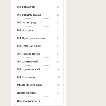
ЖК Триколор
(2)
ЖК Триумф Палас
(16)
ЖК Фили Град
(1)
ЖК Фортуна
(1)
ЖК Французский дом
(1)
ЖК Чемпион Парк
(1)
ЖК Четыре Ветра
(4)
ЖК Шмитовский
(1)
ЖК Шуваловский
(9)
ЖК Эдельвейс
(3)
ММДЦ Москва Сити
(5)
Центр Москвы
(1)
Все комплексы