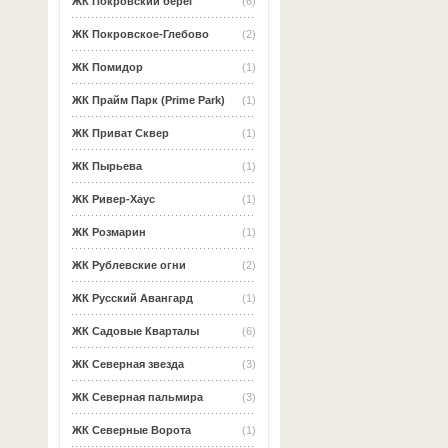
ЖК Покровский берег
(6)
ЖК Покровское-Глебово
(2)
ЖК Помидор
(1)
ЖК Прайм Парк (Prime Park)
(1)
ЖК Приват Сквер
(1)
ЖК Пырьева
(1)
ЖК Ривер-Хаус
(1)
ЖК Розмарин
(1)
ЖК Рублевские огни
(2)
ЖК Русский Авангард
(1)
ЖК Садовые Кварталы
(6)
ЖК Северная звезда
(3)
ЖК Северная пальмира
(3)
ЖК Северные Ворота
(1)