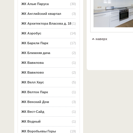
ЖК Алые Паруса
(30)
ЖК Английский квартал
(3)
ЖК Архитектора Власова д. 18
(1)
ЖК Аэробус
(14)
наверх
ЖК Баркли Парк
(17)
ЖК Ближняя дача
(2)
ЖК Вавилова
(1)
ЖК Вавилово
(2)
ЖК Велл Хаус
(5)
ЖК Велтон Парк
(1)
ЖК Венский Дом
(3)
ЖК Вест-Сайд
(1)
ЖК Водный
(1)
ЖК Воробьевы Горы
(19)