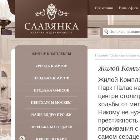
О компании
Наши офисы
ЖИЛЫЕ КОМПЛЕКСЫ
Главная
/
Элитные жилые к
Жилой Компл
АРЕНДА КВАРТИР
ПРОДАЖА КВАРТИР
Жилой Компле
Парк Палас н
ПРОДАЖА ОФИСОВ
центре столиц
ПЕНТХАУСЫ МОСКВЫ
ходьбы от мет
Никому не ну
НАШЕ ВИДЕО ПРО ЖК
престижность 
ПРОДАЖА КОТТЕДЖЕЙ
проживания с 
самом сердце
ПОДБОР ПО КАРТЕ