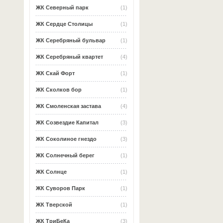
ЖК Северный парк
(1)
ЖК Сердце Столицы
(1)
ЖК Серебряный бульвар
(1)
ЖК Серебряный квартет
(4)
ЖК Скай Форт
(1)
ЖК Сколков бор
(1)
ЖК Смоленская застава
(4)
ЖК Созвездие Капитал
(3)
ЖК Соколиное гнездо
(3)
ЖК Солнечный берег
(1)
ЖК Солнце
(1)
ЖК Суворов Парк
(1)
ЖК Тверской
(1)
ЖК ТриБеКа
(3)