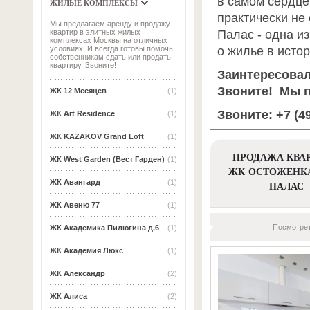
в самом сердце
ЖИЛЫЕ КОМПЛЕКСЫ
практически не
Мы предлагаем аренду и продажу
Палас - одна и
квартир в элитных жилых
комплексах Москвы на отличных
о жилье в исто
условиях! И всегда готовы помочь
собственникам сдать или продать
квартиру. Звоните!
Заинтересовал
Звоните!
Мы п
ЖК 12 Месяцев
(1)
Звоните: +7 (49
ЖК Art Residence
(1)
ЖК KAZAKOV Grand Loft
(1)
ПРОДАЖА КВАР
ЖК West Garden (Вест Гарден)
(1)
ЖК ОСТОЖЕНК
ЖК Авангард
(1)
ПАЛАС
ЖК Авеню 77
(1)
Посмотрет
ЖК Академика Пилюгина д.6
(1)
ЖК Академия Люкс
(1)
ЖК Александр
(2)
ЖК Алиса
(2)