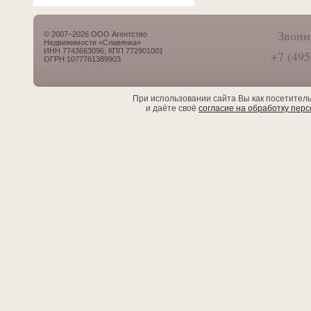
Звони
© 2007–2026 ООО Агентство
Недвижимости «Славянка»
ИНН 7743663096, КПП 772901001
+7 (495
ОГРН 1077761389903
При использовании сайта Вы как посетител
и даёте своё
согласие на обработку пер