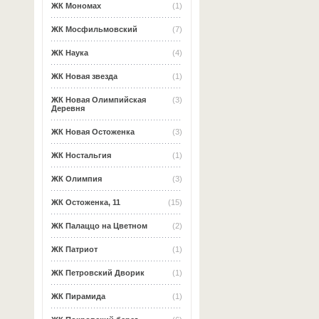
ЖК Мономах
(1)
ЖК Мосфильмовский
(7)
ЖК Наука
(4)
ЖК Новая звезда
(1)
ЖК Новая Олимпийская
(3)
Деревня
ЖК Новая Остоженка
(3)
ЖК Ностальгия
(1)
ЖК Олимпия
(3)
ЖК Остоженка, 11
(15)
ЖК Палаццо на Цветном
(2)
ЖК Патриот
(1)
ЖК Петровский Дворик
(1)
ЖК Пирамида
(1)