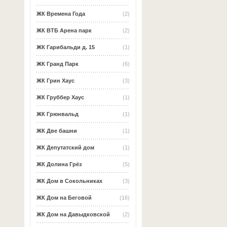
ЖК Времена Года
(2)
ЖК ВТБ Арена парк
(2)
ЖК Гарибальди д. 15
(1)
ЖК Гранд Парк
(6)
ЖК Грин Хаус
(3)
ЖК Груббер Хаус
(1)
ЖК Грюнвальд
(1)
ЖК Две башни
(1)
ЖК Депутатский дом
(1)
ЖК Долина Грёз
(5)
ЖК Дом в Сокольниках
(3)
ЖК Дом на Беговой
(16)
ЖК Дом на Давыдковской
(2)