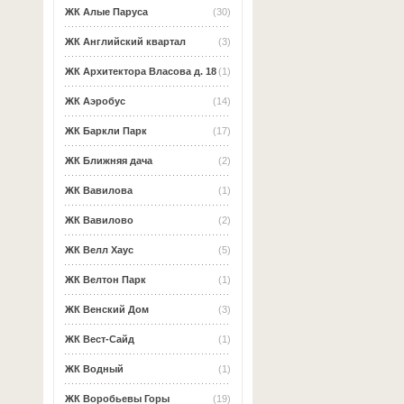
ЖК Алые Паруса
(30)
ЖК Английский квартал
(3)
ЖК Архитектора Власова д. 18
(1)
ЖК Аэробус
(14)
ЖК Баркли Парк
(17)
ЖК Ближняя дача
(2)
ЖК Вавилова
(1)
ЖК Вавилово
(2)
ЖК Велл Хаус
(5)
ЖК Велтон Парк
(1)
ЖК Венский Дом
(3)
ЖК Вест-Сайд
(1)
ЖК Водный
(1)
ЖК Воробьевы Горы
(19)