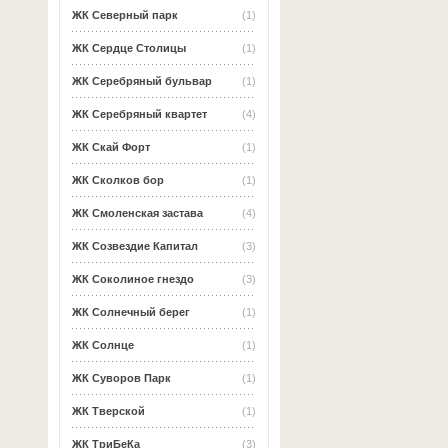
ЖК Северный парк
(1)
ЖК Сердце Столицы
(1)
ЖК Серебряный бульвар
(1)
ЖК Серебряный квартет
(4)
ЖК Скай Форт
(1)
ЖК Сколков бор
(1)
ЖК Смоленская застава
(4)
ЖК Созвездие Капитал
(3)
ЖК Соколиное гнездо
(3)
ЖК Солнечный берег
(1)
ЖК Солнце
(1)
ЖК Суворов Парк
(1)
ЖК Тверской
(1)
ЖК ТриБеКа
(3)