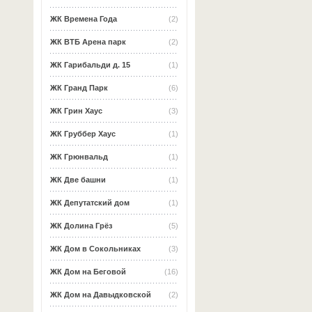
ЖК Времена Года
(2)
ЖК ВТБ Арена парк
(2)
ЖК Гарибальди д. 15
(1)
ЖК Гранд Парк
(6)
ЖК Грин Хаус
(3)
ЖК Груббер Хаус
(1)
ЖК Грюнвальд
(1)
ЖК Две башни
(1)
ЖК Депутатский дом
(1)
ЖК Долина Грёз
(5)
ЖК Дом в Сокольниках
(3)
ЖК Дом на Беговой
(16)
ЖК Дом на Давыдковской
(2)