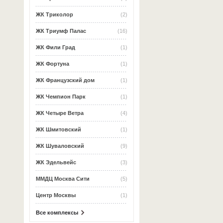
ЖК Триколор
(2)
ЖК Триумф Палас
(16)
ЖК Фили Град
(1)
ЖК Фортуна
(1)
ЖК Французский дом
(1)
ЖК Чемпион Парк
(1)
ЖК Четыре Ветра
(4)
ЖК Шмитовский
(1)
ЖК Шуваловский
(9)
ЖК Эдельвейс
(3)
ММДЦ Москва Сити
(5)
Центр Москвы
(1)
Все комплексы