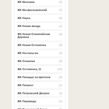
ЖК Мономах
(1)
ЖК Мосфильмовский
(7)
ЖК Наука
(4)
ЖК Новая звезда
(1)
ЖК Новая Олимпийская
(3)
Деревня
ЖК Новая Остоженка
(3)
ЖК Ностальгия
(1)
ЖК Олимпия
(3)
ЖК Остоженка, 11
(15)
ЖК Палаццо на Цветном
(2)
ЖК Патриот
(1)
ЖК Петровский Дворик
(1)
ЖК Пирамида
(1)