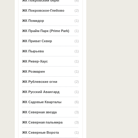
ЖК Покровский берег
(6)
ЖК Покровское-Глебово
(2)
ЖК Помидор
(1)
ЖК Прайм Парк (Prime Park)
(1)
ЖК Приват Сквер
(1)
ЖК Пырьева
(1)
ЖК Ривер-Хаус
(1)
ЖК Розмарин
(1)
ЖК Рублевские огни
(2)
ЖК Русский Авангард
(1)
ЖК Садовые Кварталы
(6)
ЖК Северная звезда
(3)
ЖК Северная пальмира
(3)
ЖК Северные Ворота
(1)