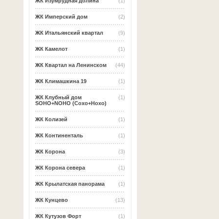
ЖК Изумрудная долина
(1)
ЖК Имперский дом
(2)
ЖК Итальянский квартал
(9)
ЖК Камелот
(1)
ЖК Квартал на Ленинском
(44)
ЖК Климашкина 19
(1)
ЖК Клубный дом
(1)
SOHO+NOHO (Сохо+Нохо)
ЖК Колизей
(1)
ЖК Континенталь
(1)
ЖК Корона
(3)
ЖК Корона севера
(1)
ЖК Крылатская панорама
(1)
ЖК Кунцево
(13)
ЖК Кутузов Форт
(1)