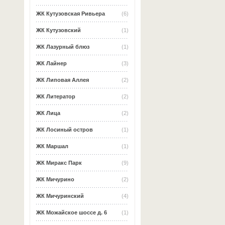
ЖК Кутузовская Ривьера
(6)
ЖК Кутузовский
(1)
ЖК Лазурный блюз
(1)
ЖК Лайнер
(3)
ЖК Липовая Аллея
(2)
ЖК Литератор
(2)
ЖК Лица
(2)
ЖК Лосиный остров
(1)
ЖК Маршал
(1)
ЖК Миракс Парк
(9)
ЖК Мичурино
(2)
ЖК Мичуринский
(4)
ЖК Можайское шоссе д. 6
(1)