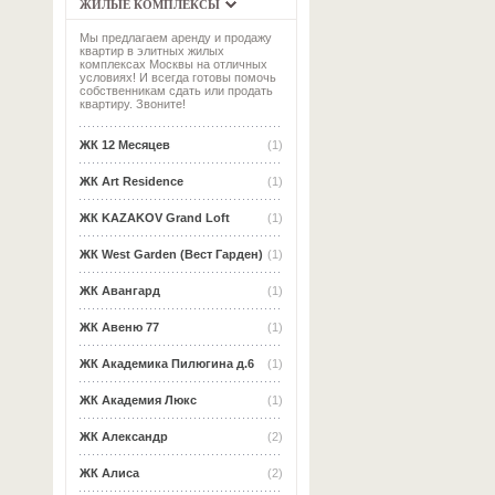
ЖИЛЫЕ КОМПЛЕКСЫ
Мы предлагаем аренду и продажу
квартир в элитных жилых
комплексах Москвы на отличных
условиях! И всегда готовы помочь
собственникам сдать или продать
квартиру. Звоните!
ЖК 12 Месяцев
(1)
ЖК Art Residence
(1)
ЖК KAZAKOV Grand Loft
(1)
ЖК West Garden (Вест Гарден)
(1)
ЖК Авангард
(1)
ЖК Авеню 77
(1)
ЖК Академика Пилюгина д.6
(1)
ЖК Академия Люкс
(1)
ЖК Александр
(2)
ЖК Алиса
(2)