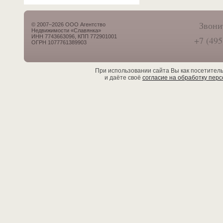
Звони
© 2007–2026 ООО Агентство
Недвижимости «Славянка»
ИНН 7743663096, КПП 772901001
+7 (495
ОГРН 1077761389903
При использовании сайта Вы как посетител
и даёте своё
согласие на обработку пер