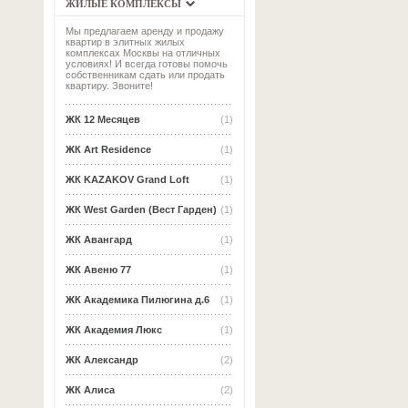
ЖИЛЫЕ КОМПЛЕКСЫ
Мы предлагаем аренду и продажу
квартир в элитных жилых
комплексах Москвы на отличных
условиях! И всегда готовы помочь
собственникам сдать или продать
квартиру. Звоните!
ЖК 12 Месяцев
(1)
ЖК Art Residence
(1)
ЖК KAZAKOV Grand Loft
(1)
ЖК West Garden (Вест Гарден)
(1)
ЖК Авангард
(1)
ЖК Авеню 77
(1)
ЖК Академика Пилюгина д.6
(1)
ЖК Академия Люкс
(1)
ЖК Александр
(2)
ЖК Алиса
(2)