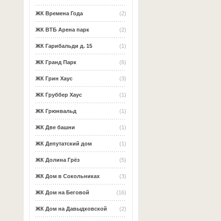
ЖК Времена Года
(2)
ЖК ВТБ Арена парк
(2)
ЖК Гарибальди д. 15
(1)
ЖК Гранд Парк
(6)
ЖК Грин Хаус
(3)
ЖК Груббер Хаус
(1)
ЖК Грюнвальд
(1)
ЖК Две башни
(1)
ЖК Депутатский дом
(1)
ЖК Долина Грёз
(5)
ЖК Дом в Сокольниках
(3)
ЖК Дом на Беговой
(16)
ЖК Дом на Давыдковской
(2)