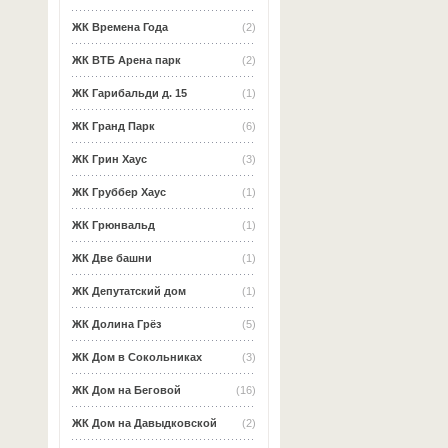
ЖК Времена Года
(2)
ЖК ВТБ Арена парк
(2)
ЖК Гарибальди д. 15
(1)
ЖК Гранд Парк
(6)
ЖК Грин Хаус
(3)
ЖК Груббер Хаус
(1)
ЖК Грюнвальд
(1)
ЖК Две башни
(1)
ЖК Депутатский дом
(1)
ЖК Долина Грёз
(5)
ЖК Дом в Сокольниках
(3)
ЖК Дом на Беговой
(16)
ЖК Дом на Давыдковской
(2)