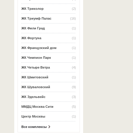
ЖК Триколор
(2)
ЖК Триумф Палас
(16)
ЖК Фили Град
(1)
ЖК Фортуна
(1)
ЖК Французский дом
(1)
ЖК Чемпион Парк
(1)
ЖК Четыре Ветра
(4)
ЖК Шмитовский
(1)
ЖК Шуваловский
(9)
ЖК Эдельвейс
(3)
ММДЦ Москва Сити
(5)
Центр Москвы
(1)
Все комплексы