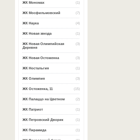
ЖК Мономах
(1)
ЖК Мосфильмовский
(7)
ЖК Наука
(4)
ЖК Новая звезда
(1)
ЖК Новая Олимпийская
(3)
Деревня
ЖК Новая Остоженка
(3)
ЖК Ностальгия
(1)
ЖК Олимпия
(3)
ЖК Остоженка, 11
(15)
ЖК Палаццо на Цветном
(2)
ЖК Патриот
(1)
ЖК Петровский Дворик
(1)
ЖК Пирамида
(1)