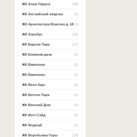
ЖК Алые Паруса
(30)
ЖК Английский квартал
(3)
ЖК Архитектора Власова д. 18
(1)
ЖК Аэробус
(15)
ЖК Баркли Парк
(17)
ЖК Ближняя дача
(2)
ЖК Вавилова
(1)
ЖК Вавилово
(2)
ЖК Велл Хаус
(5)
ЖК Велтон Парк
(1)
ЖК Венский Дом
(3)
ЖК Вест-Сайд
(1)
ЖК Водный
(1)
ЖК Воробьевы Горы
(19)