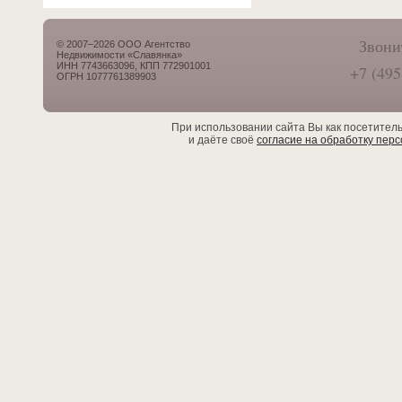
Звони
© 2007–2026 ООО Агентство
Недвижимости «Славянка»
ИНН 7743663096, КПП 772901001
+7 (495
ОГРН 1077761389903
При использовании сайта Вы как посетител
и даёте своё
согласие на обработку пер