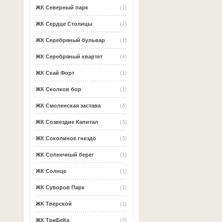
ЖК Северный парк
(1)
ЖК Сердце Столицы
(1)
ЖК Серебряный бульвар
(1)
ЖК Серебряный квартет
(4)
ЖК Скай Форт
(1)
ЖК Сколков бор
(1)
ЖК Смоленская застава
(4)
ЖК Созвездие Капитал
(3)
ЖК Соколиное гнездо
(3)
ЖК Солнечный берег
(1)
ЖК Солнце
(1)
ЖК Суворов Парк
(1)
ЖК Тверской
(1)
ЖК ТриБеКа
(3)