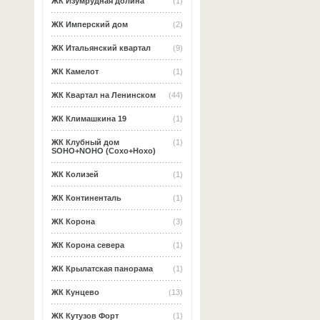
ЖК Изумрудная долина
(1)
ЖК Имперский дом
(2)
ЖК Итальянский квартал
(9)
ЖК Камелот
(1)
ЖК Квартал на Ленинском
(44)
ЖК Климашкина 19
(1)
ЖК Клубный дом
(1)
SOHO+NOHO (Сохо+Нохо)
ЖК Колизей
(1)
ЖК Континенталь
(1)
ЖК Корона
(3)
ЖК Корона севера
(1)
ЖК Крылатская панорама
(1)
ЖК Кунцево
(13)
ЖК Кутузов Форт
(1)