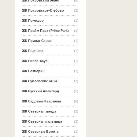
ЖК Покровский берег
(6)
ЖК Покровское-Глебово
(2)
ЖК Помидор
(1)
ЖК Прайм Парк (Prime Park)
(1)
ЖК Приват Сквер
(1)
ЖК Пырьева
(1)
ЖК Ривер-Хаус
(1)
ЖК Розмарин
(1)
ЖК Рублевские огни
(2)
ЖК Русский Авангард
(1)
ЖК Садовые Кварталы
(6)
ЖК Северная звезда
(3)
ЖК Северная пальмира
(3)
ЖК Северные Ворота
(1)