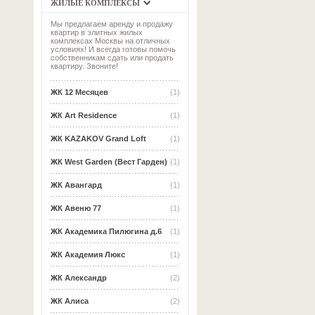
ЖИЛЫЕ КОМПЛЕКСЫ
Мы предлагаем аренду и продажу
квартир в элитных жилых
комплексах Москвы на отличных
условиях! И всегда готовы помочь
собственникам сдать или продать
квартиру. Звоните!
ЖК 12 Месяцев
(1)
ЖК Art Residence
(1)
ЖК KAZAKOV Grand Loft
(1)
ЖК West Garden (Вест Гарден)
(1)
ЖК Авангард
(1)
ЖК Авеню 77
(1)
ЖК Академика Пилюгина д.6
(1)
ЖК Академия Люкс
(1)
ЖК Александр
(2)
ЖК Алиса
(2)