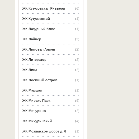
ЖК Кутузовская Ривьера
(6)
ЖК Кутузовский
(1)
ЖК Лазурный блюз
(1)
ЖК Лайнер
(3)
ЖК Липовая Аллея
(2)
ЖК Литератор
(2)
ЖК Лица
(2)
ЖК Лосиный остров
(1)
ЖК Маршал
(1)
ЖК Миракс Парк
(9)
ЖК Мичурино
(2)
ЖК Мичуринский
(4)
ЖК Можайское шоссе д. 6
(1)