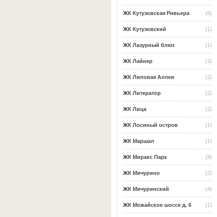
ЖК Кутузовская Ривьера
(6)
ЖК Кутузовский
(1)
ЖК Лазурный блюз
(1)
ЖК Лайнер
(3)
ЖК Липовая Аллея
(2)
ЖК Литератор
(2)
ЖК Лица
(2)
ЖК Лосиный остров
(1)
ЖК Маршал
(1)
ЖК Миракс Парк
(9)
ЖК Мичурино
(2)
ЖК Мичуринский
(4)
ЖК Можайское шоссе д. 6
(1)