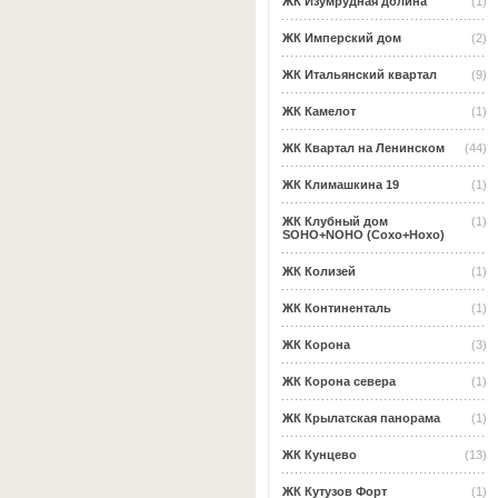
ЖК Изумрудная долина
(1)
ЖК Имперский дом
(2)
ЖК Итальянский квартал
(9)
ЖК Камелот
(1)
ЖК Квартал на Ленинском
(44)
ЖК Климашкина 19
(1)
ЖК Клубный дом
(1)
SOHO+NOHO (Сохо+Нохо)
ЖК Колизей
(1)
ЖК Континенталь
(1)
ЖК Корона
(3)
ЖК Корона севера
(1)
ЖК Крылатская панорама
(1)
ЖК Кунцево
(13)
ЖК Кутузов Форт
(1)