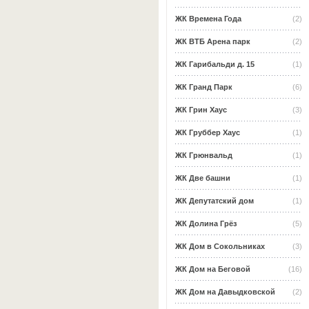
ЖК Времена Года
(2)
ЖК ВТБ Арена парк
(2)
ЖК Гарибальди д. 15
(1)
ЖК Гранд Парк
(6)
ЖК Грин Хаус
(3)
ЖК Груббер Хаус
(1)
ЖК Грюнвальд
(1)
ЖК Две башни
(1)
ЖК Депутатский дом
(1)
ЖК Долина Грёз
(5)
ЖК Дом в Сокольниках
(3)
ЖК Дом на Беговой
(16)
ЖК Дом на Давыдковской
(2)