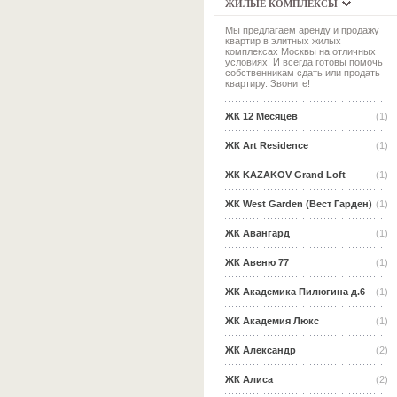
ЖИЛЫЕ КОМПЛЕКСЫ
Мы предлагаем аренду и продажу
квартир в элитных жилых
комплексах Москвы на отличных
условиях! И всегда готовы помочь
собственникам сдать или продать
квартиру. Звоните!
ЖК 12 Месяцев
(1)
ЖК Art Residence
(1)
ЖК KAZAKOV Grand Loft
(1)
ЖК West Garden (Вест Гарден)
(1)
ЖК Авангард
(1)
ЖК Авеню 77
(1)
ЖК Академика Пилюгина д.6
(1)
ЖК Академия Люкс
(1)
ЖК Александр
(2)
ЖК Алиса
(2)