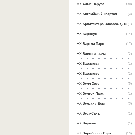
ЖК Алые Паруса
(30)
ЖК Английский квартал
(3)
ЖК Архитектора Власова д. 18
(1)
ЖК Аэробус
(14)
ЖК Баркли Парк
(17)
ЖК Ближняя дача
(2)
ЖК Вавилова
(1)
ЖК Вавилово
(2)
ЖК Велл Хаус
(5)
ЖК Велтон Парк
(1)
ЖК Венский Дом
(3)
ЖК Вест-Сайд
(1)
ЖК Водный
(1)
ЖК Воробьевы Горы
(19)