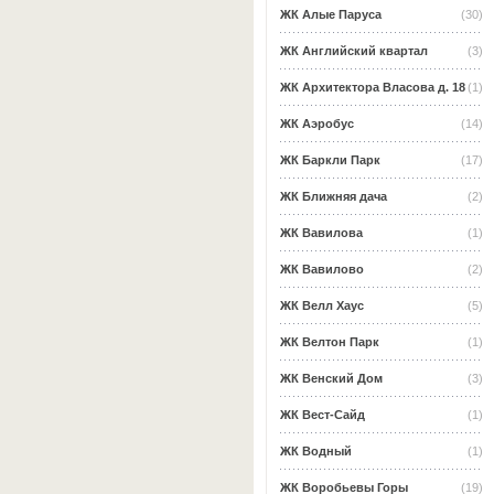
ЖК Алые Паруса
(30)
ЖК Английский квартал
(3)
ЖК Архитектора Власова д. 18
(1)
ЖК Аэробус
(14)
ЖК Баркли Парк
(17)
ЖК Ближняя дача
(2)
ЖК Вавилова
(1)
ЖК Вавилово
(2)
ЖК Велл Хаус
(5)
ЖК Велтон Парк
(1)
ЖК Венский Дом
(3)
ЖК Вест-Сайд
(1)
ЖК Водный
(1)
ЖК Воробьевы Горы
(19)