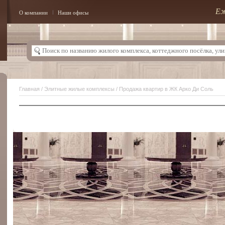
Еж
О компании
Наши офисы
Главная
/
Элитные жилые комплексы
/ Продажа квартир в ЖК Арко Ди Соль