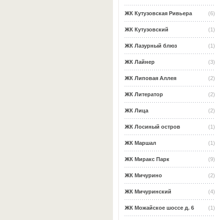
ЖК Кутузовская Ривьера
(6)
ЖК Кутузовский
(1)
ЖК Лазурный блюз
(1)
ЖК Лайнер
(3)
ЖК Липовая Аллея
(2)
ЖК Литератор
(2)
ЖК Лица
(2)
ЖК Лосиный остров
(1)
ЖК Маршал
(1)
ЖК Миракс Парк
(9)
ЖК Мичурино
(2)
ЖК Мичуринский
(4)
ЖК Можайское шоссе д. 6
(1)