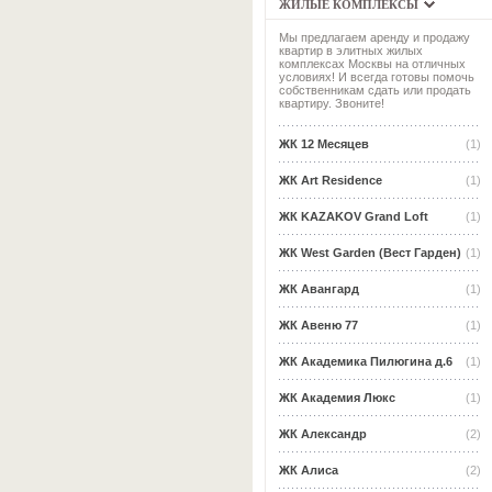
ЖИЛЫЕ КОМПЛЕКСЫ
Мы предлагаем аренду и продажу
квартир в элитных жилых
комплексах Москвы на отличных
условиях! И всегда готовы помочь
собственникам сдать или продать
квартиру. Звоните!
ЖК 12 Месяцев
(1)
ЖК Art Residence
(1)
ЖК KAZAKOV Grand Loft
(1)
ЖК West Garden (Вест Гарден)
(1)
ЖК Авангард
(1)
ЖК Авеню 77
(1)
ЖК Академика Пилюгина д.6
(1)
ЖК Академия Люкс
(1)
ЖК Александр
(2)
ЖК Алиса
(2)