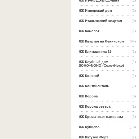
ЖК Изумрудная долина
(1)
ЖК Имперский дом
(2)
ЖК Итальянский квартал
(9)
ЖК Камелот
(1)
ЖК Квартал на Ленинском
(44)
ЖК Климашкина 19
(1)
ЖК Клубный дом
(1)
SOHO+NOHO (Сохо+Нохо)
ЖК Колизей
(1)
ЖК Континенталь
(1)
ЖК Корона
(3)
ЖК Корона севера
(1)
ЖК Крылатская панорама
(1)
ЖК Кунцево
(13)
ЖК Кутузов Форт
(1)