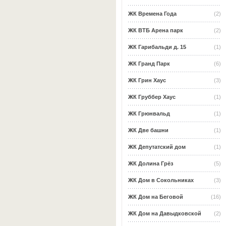
ЖК Времена Года
(2)
ЖК ВТБ Арена парк
(2)
ЖК Гарибальди д. 15
(1)
ЖК Гранд Парк
(6)
ЖК Грин Хаус
(3)
ЖК Груббер Хаус
(1)
ЖК Грюнвальд
(1)
ЖК Две башни
(1)
ЖК Депутатский дом
(1)
ЖК Долина Грёз
(5)
ЖК Дом в Сокольниках
(3)
ЖК Дом на Беговой
(16)
ЖК Дом на Давыдковской
(2)