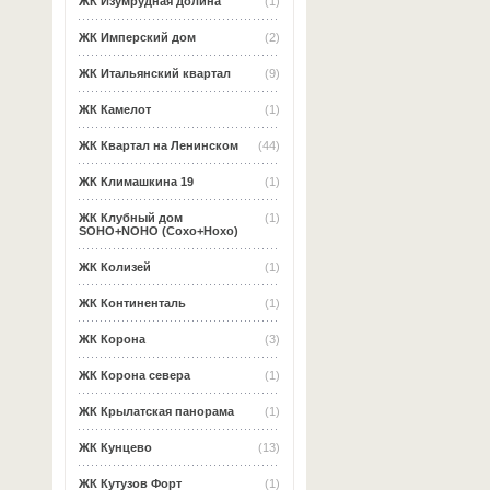
ЖК Изумрудная долина
(1)
ЖК Имперский дом
(2)
ЖК Итальянский квартал
(9)
ЖК Камелот
(1)
ЖК Квартал на Ленинском
(44)
ЖК Климашкина 19
(1)
ЖК Клубный дом
(1)
SOHO+NOHO (Сохо+Нохо)
ЖК Колизей
(1)
ЖК Континенталь
(1)
ЖК Корона
(3)
ЖК Корона севера
(1)
ЖК Крылатская панорама
(1)
ЖК Кунцево
(13)
ЖК Кутузов Форт
(1)