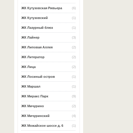
ЖК Кутузовская Ривьера
(6)
ЖК Кутузовский
(1)
ЖК Лазурный блюз
(1)
ЖК Лайнер
(3)
ЖК Липовая Аллея
(2)
ЖК Литератор
(2)
ЖК Лица
(2)
ЖК Лосиный остров
(1)
ЖК Маршал
(1)
ЖК Миракс Парк
(9)
ЖК Мичурино
(2)
ЖК Мичуринский
(4)
ЖК Можайское шоссе д. 6
(1)