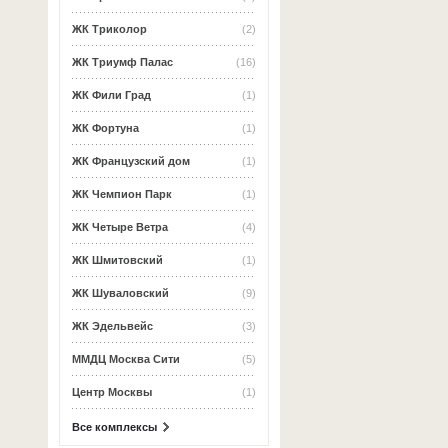
ЖК Триколор
(2)
ЖК Триумф Палас
(16)
ЖК Фили Град
(1)
ЖК Фортуна
(1)
ЖК Французский дом
(1)
ЖК Чемпион Парк
(1)
ЖК Четыре Ветра
(4)
ЖК Шмитовский
(1)
ЖК Шуваловский
(9)
ЖК Эдельвейс
(3)
ММДЦ Москва Сити
(5)
Центр Москвы
(1)
Все комплексы