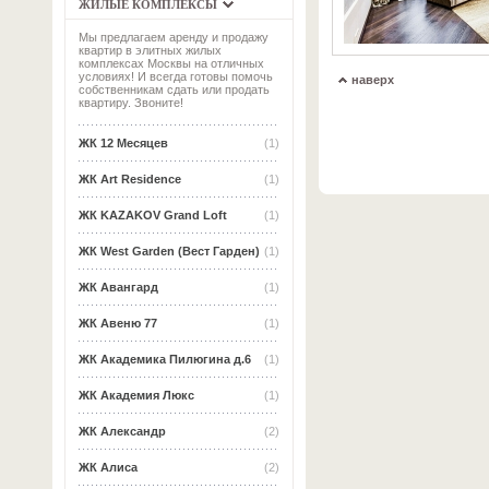
ЖИЛЫЕ КОМПЛЕКСЫ
Мы предлагаем аренду и продажу
квартир в элитных жилых
комплексах Москвы на отличных
условиях! И всегда готовы помочь
наверх
собственникам сдать или продать
квартиру. Звоните!
ЖК 12 Месяцев
(1)
ЖК Art Residence
(1)
ЖК KAZAKOV Grand Loft
(1)
ЖК West Garden (Вест Гарден)
(1)
ЖК Авангард
(1)
ЖК Авеню 77
(1)
ЖК Академика Пилюгина д.6
(1)
ЖК Академия Люкс
(1)
ЖК Александр
(2)
ЖК Алиса
(2)