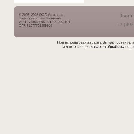
Звони
© 2007–2026 ООО Агентство
Недвижимости «Славянка»
ИНН 7743663096, КПП 772901001
+7 (495
ОГРН 1077761389903
При использовании сайта Вы как посетител
и даёте своё
согласие на обработку пер