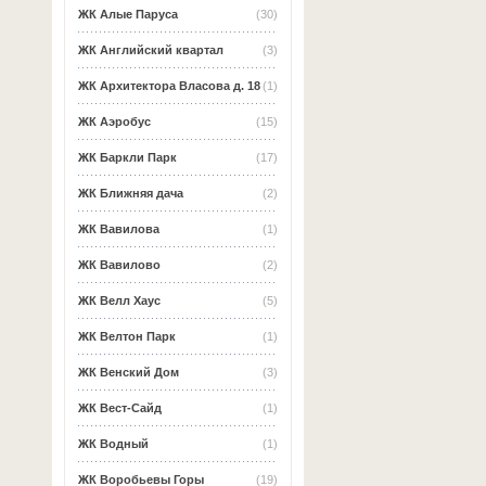
ЖК Алые Паруса
(30)
ЖК Английский квартал
(3)
ЖК Архитектора Власова д. 18
(1)
ЖК Аэробус
(15)
ЖК Баркли Парк
(17)
ЖК Ближняя дача
(2)
ЖК Вавилова
(1)
ЖК Вавилово
(2)
ЖК Велл Хаус
(5)
ЖК Велтон Парк
(1)
ЖК Венский Дом
(3)
ЖК Вест-Сайд
(1)
ЖК Водный
(1)
ЖК Воробьевы Горы
(19)