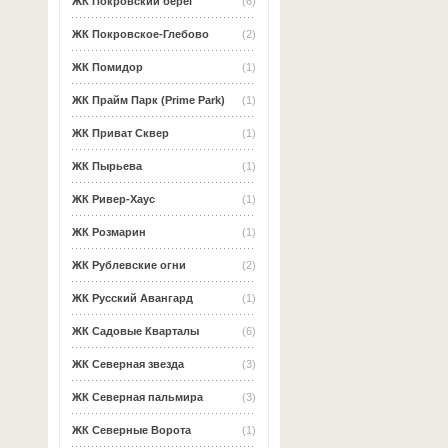
ЖК Покровский берег
(6)
ЖК Покровское-Глебово
(2)
ЖК Помидор
(1)
ЖК Прайм Парк (Prime Park)
(1)
ЖК Приват Сквер
(1)
ЖК Пырьева
(1)
ЖК Ривер-Хаус
(1)
ЖК Розмарин
(1)
ЖК Рублевские огни
(2)
ЖК Русский Авангард
(1)
ЖК Садовые Кварталы
(6)
ЖК Северная звезда
(3)
ЖК Северная пальмира
(3)
ЖК Северные Ворота
(1)