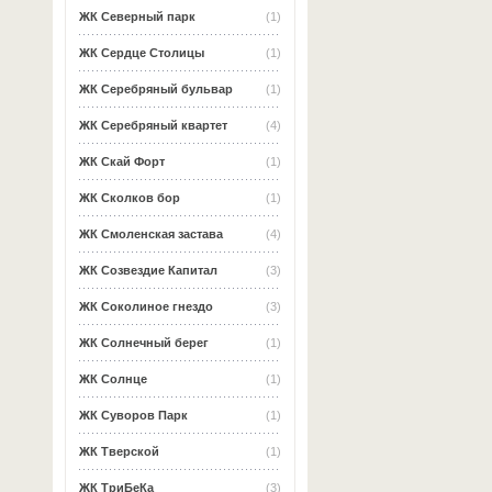
ЖК Северный парк
(1)
ЖК Сердце Столицы
(1)
ЖК Серебряный бульвар
(1)
ЖК Серебряный квартет
(4)
ЖК Скай Форт
(1)
ЖК Сколков бор
(1)
ЖК Смоленская застава
(4)
ЖК Созвездие Капитал
(3)
ЖК Соколиное гнездо
(3)
ЖК Солнечный берег
(1)
ЖК Солнце
(1)
ЖК Суворов Парк
(1)
ЖК Тверской
(1)
ЖК ТриБеКа
(3)