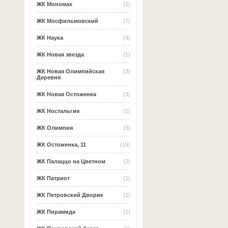
ЖК Мономах
(1)
ЖК Мосфильмовский
(7)
ЖК Наука
(4)
ЖК Новая звезда
(1)
ЖК Новая Олимпийская
(3)
Деревня
ЖК Новая Остоженка
(3)
ЖК Ностальгия
(1)
ЖК Олимпия
(3)
ЖК Остоженка, 11
(15)
ЖК Палаццо на Цветном
(2)
ЖК Патриот
(1)
ЖК Петровский Дворик
(1)
ЖК Пирамида
(1)