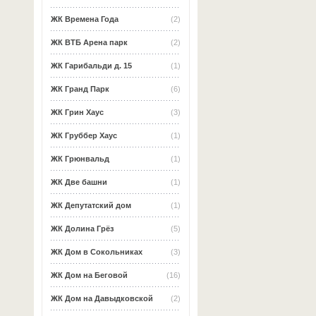
ЖК Времена Года
(2)
ЖК ВТБ Арена парк
(2)
ЖК Гарибальди д. 15
(1)
ЖК Гранд Парк
(6)
ЖК Грин Хаус
(3)
ЖК Груббер Хаус
(1)
ЖК Грюнвальд
(1)
ЖК Две башни
(1)
ЖК Депутатский дом
(1)
ЖК Долина Грёз
(5)
ЖК Дом в Сокольниках
(3)
ЖК Дом на Беговой
(16)
ЖК Дом на Давыдковской
(2)